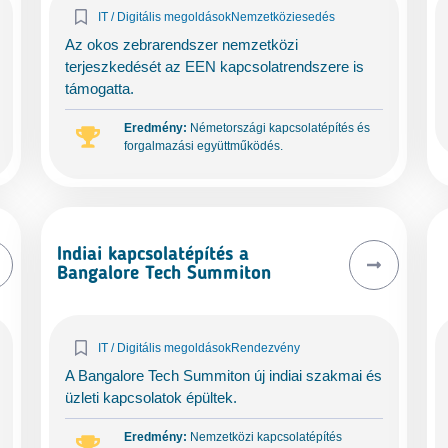
IT / Digitális megoldások
Nemzetköziesedés
Az okos zebrarendszer nemzetközi
terjeszkedését az EEN kapcsolatrendszere is
támogatta.
Eredmény:
Németországi kapcsolatépítés és
forgalmazási együttműködés.
Indiai kapcsolatépítés a
Bangalore Tech Summiton
IT / Digitális megoldások
Rendezvény
A Bangalore Tech Summiton új indiai szakmai és
üzleti kapcsolatok épültek.
Eredmény:
Nemzetközi kapcsolatépítés