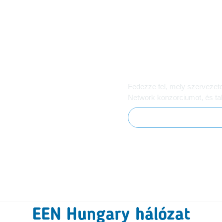
Ismerje meg a h
lalkozását?
Fedezze fel, mely szervezet
Network konzorciumot, és tal
Konzorciumi partnerek
EEN Hungary hálózat