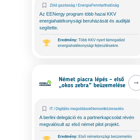
Zöld gazdaság / Energia
Fenntarthatóság
Az EENergy program több hazai KKV
energiahatékonysági beruházását és auditját
segítette.
Eredmény:
Több KKV nyert támogatást
energiahatékonysági fejlesztésekre.
Német piacra lépés – első
„okos zebra” beüzemelése
IT / Digitális megoldások
Nemzetköziesedés
A berlini delegáció és a partnerkapcsolat révén
megvalósult az első német pilot projekt.
Eredmény:
Első németországi beüzemelés