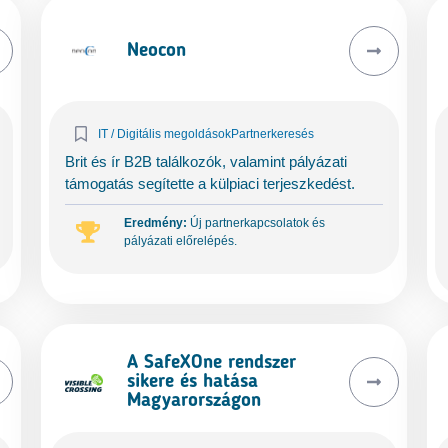
Neocon
IT / Digitális megoldások
Partnerkeresés
Brit és ír B2B találkozók, valamint pályázati
támogatás segítette a külpiaci terjeszkedést.
Eredmény:
Új partnerkapcsolatok és
pályázati előrelépés.
A SafeXOne rendszer
sikere és hatása
Magyarországon