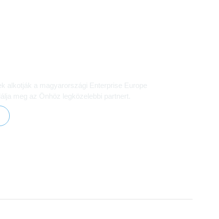
azai EEN hálózatot
ek alkotják a magyarországi Enterprise Europe
álja meg az Önhöz legközelebbi partnert.