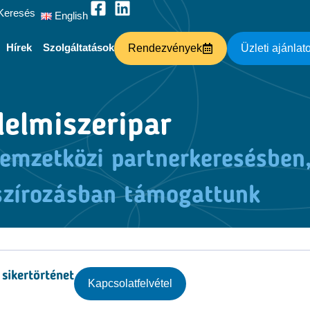
Keresés
English
Hírek
Szolgáltatások
Rendezvények
Üzleti ajánlat
lelmiszeripar
nemzetközi partnerkeresésben
szírozásban támogattunk
sikertörténet
Kapcsolatfelvétel