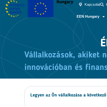
Kapcsolat
EEN Hungary
É
Vállalkozások, akiket 
innovációban és finan
Legyen az Ön vállalkozása a következő 