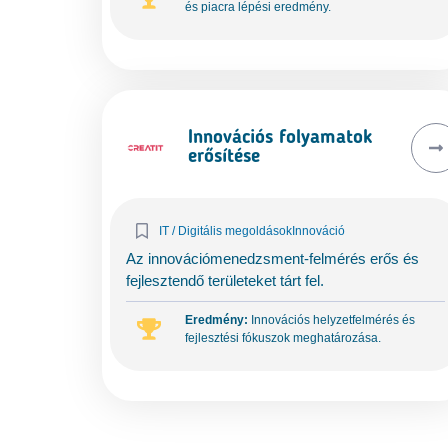
és piacra lépési eredmény.
Innovációs folyamatok
erősítése
IT / Digitális megoldások
Innováció
Az innovációmenedzsment-felmérés erős és
fejlesztendő területeket tárt fel.
Eredmény:
Innovációs helyzetfelmérés és
fejlesztési fókuszok meghatározása.