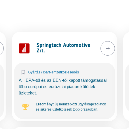
Springtech Automotive
Zrt.
Gyártás / Ipar
Nemzetköziesedés
A HEPÁ-tól és az EEN-től kapott támogatással
több európai és eurázsiai piacon kötöttek
üzleteket.
Eredmény:
Új nemzetközi ügyfélkapcsolatok
és sikeres üzletkötések több országban.