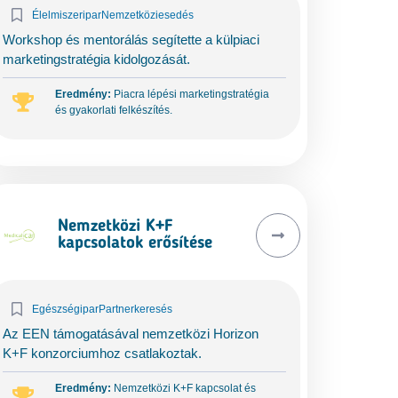
Élelmiszeripar
Nemzetköziesedés
Workshop és mentorálás segítette a külpiaci
marketingstratégia kidolgozását.
Eredmény:
Piacra lépési marketingstratégia
és gyakorlati felkészítés.
Nemzetközi K+F
kapcsolatok erősítése
Egészségipar
Partnerkeresés
Az EEN támogatásával nemzetközi Horizon
K+F konzorciumhoz csatlakoztak.
Eredmény:
Nemzetközi K+F kapcsolat és