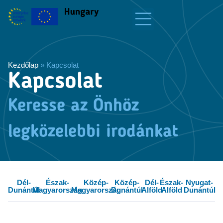
Kezdőlap
»
Kapcsolat
Kapcsolat
Keresse az Önhöz
legközelebbi irodánkat
Dél-
Észak-
Közép-
Közép-
Dél-
Észak-
Nyugat-
Dunántúl
Magyarország
Magyarország
Dunántúl
Alföld
Alföld
Dunántúl