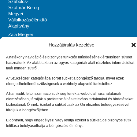
Szabolcs-
Szatmár-Bereg
Megyei
Vállalkozásélénkítő
Alapítvány
Zala Megyei
Vállalkozásfejlesztési
Hozzájárulás kezelése
Alapítvány
Impresszum
Adatkezelési tájékoztató (EU)
A hatékony navigáció és bizonyos funkciók működésének érdekében sütiket
Cookie tájékoztató (EU)
használunk. Az alábbiakban az egyes kategóriák alatt részletes információkat
© Enterprise Europe Network Hungary 2010 –
2026
. Minden
talál minden sütiről.
jog fenntartva.
A "Szükséges" kategóriába sorolt sütiket a böngésző tárolja, mivel ezek
elengedhetetlenül szükségesek a webhely alapvető funkcióihoz.
A harmadik féltől származó sütik segítenek a weboldal használatának
elemzésében, tárolják a preferenciáit és releváns tartalmakat és hirdetéseket
biztosítanak Önnek. Ezeket a sütiket csak az Ön előzetes beleegyezésével
tároljuk a böngészőjében.
Eldöntheti, hogy engedélyezi vagy letiltja ezeket a sütiket, de bizonyos sütik
letiltása befolyásolhatja a böngészési élményt.