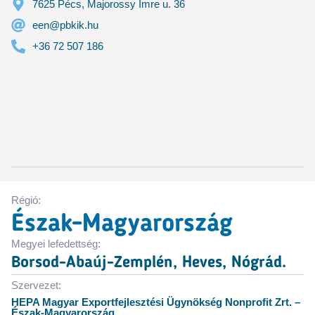
7625 Pécs, Majorossy Imre u. 36
een@pbkik.hu
+36 72 507 186
Régió:
Észak-Magyarország
Megyei lefedettség:
Borsod-Abaúj-Zemplén, Heves, Nógrád.
Szervezet:
HEPA Magyar Exportfejlesztési Ügynökség Nonprofit Zrt. –
Észak-Magyarország