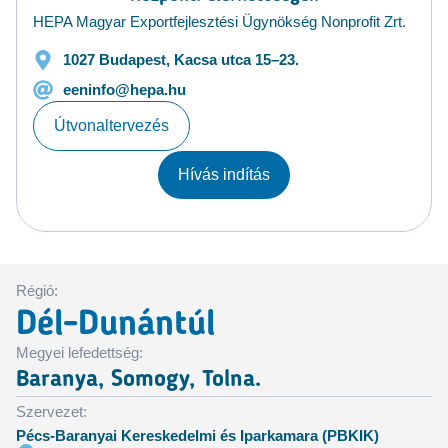
HEPA Magyar Exportfejlesztési Ügynökség Nonprofit Zrt.
1027 Budapest, Kacsa utca 15–23.
eeninfo@hepa.hu
Útvonaltervezés
Hívás indítás
Régió:
Dél-Dunántúl
Megyei lefedettség:
Baranya, Somogy, Tolna.
Szervezet:
Pécs-Baranyai Kereskedelmi és Iparkamara (PBKIK)