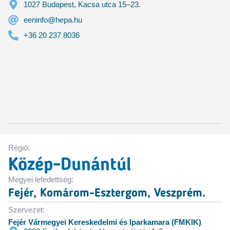
1027 Budapest, Kacsa utca 15–23.
eeninfo@hepa.hu
+36 20 237 8036
Régió:
Közép-Dunántúl
Megyei lefedettség:
Fejér, Komárom-Esztergom, Veszprém.
Szervezet:
Fejér Vármegyei Kereskedelmi és Iparkamara (FMKIK)