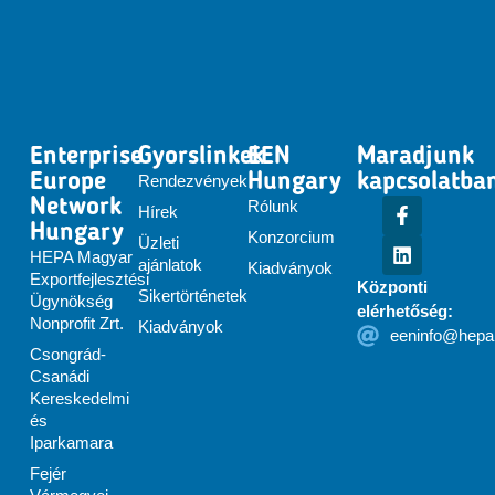
Enterprise
Gyorslinkek
EEN
Maradjunk
Europe
Hungary
kapcsolatba
Rendezvények
Network
Rólunk
Hírek
Hungary
Konzorcium
Üzleti
HEPA Magyar
ajánlatok
Kiadványok
Exportfejlesztési
Központi
Sikertörténetek
Ügynökség
elérhetőség:
Nonprofit Zrt.
Kiadványok
eeninfo@hepa
Csongrád-
Csanádi
Kereskedelmi
és
Iparkamara
Fejér