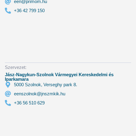
een@primom.hu
+36 42 799 150
Szervezet:
Jász-Nagykun-Szolnok Vármegyei Kereskedelmi és
Iparkamara
5000 Szolnok, Verseghy park 8.
eenszolnok@jnszmkik.hu
+36 56 510 629