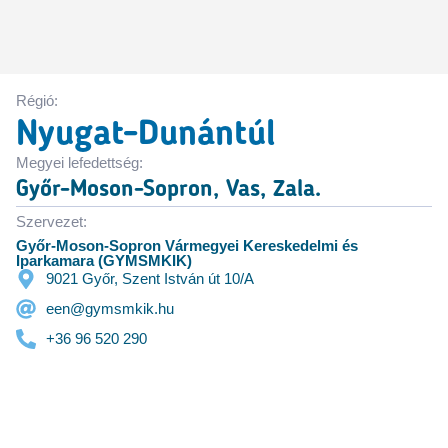
Régió:
Nyugat-Dunántúl
Megyei lefedettség:
Győr-Moson-Sopron, Vas, Zala.
Szervezet:
Győr-Moson-Sopron Vármegyei Kereskedelmi és
Iparkamara (GYMSMKIK)
9021 Győr, Szent István út 10/A
een@gymsmkik.hu
+36 96 520 290