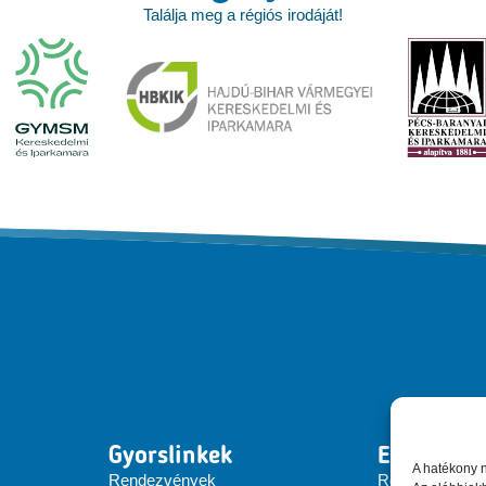
Találja meg a régiós irodáját!
Gyorslinkek
EEN Hung
A hatékony 
Rendezvények
Rólunk