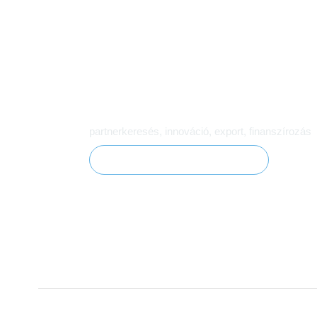
Miben tudjuk támogatni vál
partnerkeresés, innováció, export, finanszírozás
Szolgáltatások megtekintése