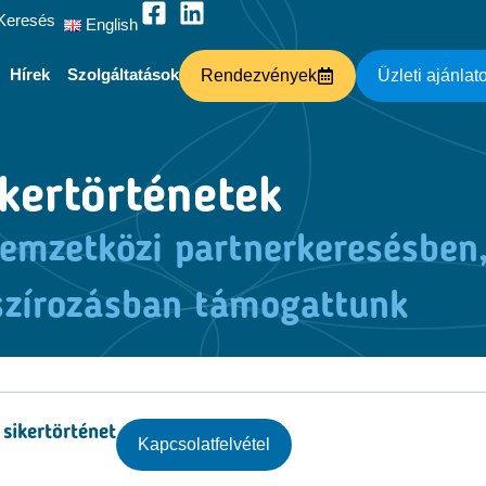
Keresés
English
Hírek
Szolgáltatások
Rendezvények
Üzleti ajánlat
kertörténetek
nemzetközi partnerkeresésben
szírozásban támogattunk
sikertörténet
Kapcsolatfelvétel