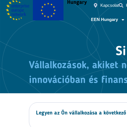
Kapcsolat
EEN Hungary
Si
Vállalkozások, akiket 
innovációban és finan
Legyen az Ön vállalkozása a következő 