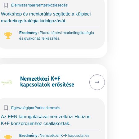
Élelmiszeripar
Nemzetköziesedés
Workshop és mentorálás segítette a külpiaci
marketingstratégia kidolgozását.
Eredmény:
Piacra lépési marketingstratégia
és gyakorlati felkészítés.
Nemzetközi K+F
kapcsolatok erősítése
Egészségipar
Partnerkeresés
Az EEN támogatásával nemzetközi Horizon
K+F konzorciumhoz csatlakoztak.
Eredmény:
Nemzetközi K+F kapcsolat és