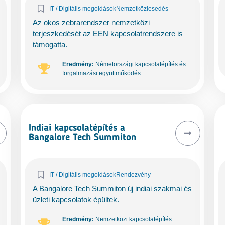
IT / Digitális megoldások
Nemzetköziesedés
Az okos zebrarendszer nemzetközi
terjeszkedését az EEN kapcsolatrendszere is
támogatta.
Eredmény:
Németországi kapcsolatépítés és
forgalmazási együttműködés.
Indiai kapcsolatépítés a
Bangalore Tech Summiton
IT / Digitális megoldások
Rendezvény
A Bangalore Tech Summiton új indiai szakmai és
üzleti kapcsolatok épültek.
Eredmény:
Nemzetközi kapcsolatépítés