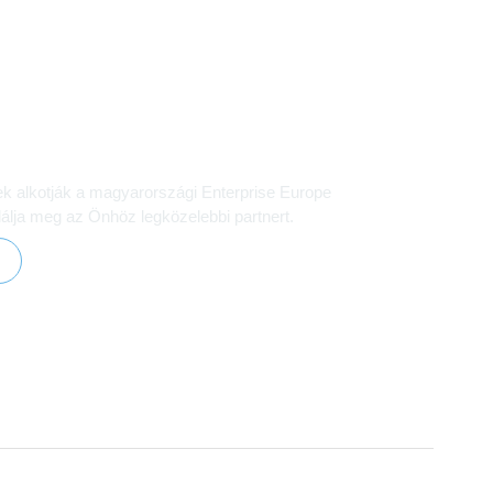
azai EEN hálózatot
ek alkotják a magyarországi Enterprise Europe
álja meg az Önhöz legközelebbi partnert.