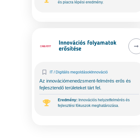
és piacra lépési eredmény.
Innovációs folyamatok
erősítése
IT / Digitális megoldások
Innováció
Az innovációmenedzsment-felmérés erős és
fejlesztendő területeket tárt fel.
Eredmény:
Innovációs helyzetfelmérés és
fejlesztési fókuszok meghatározása.