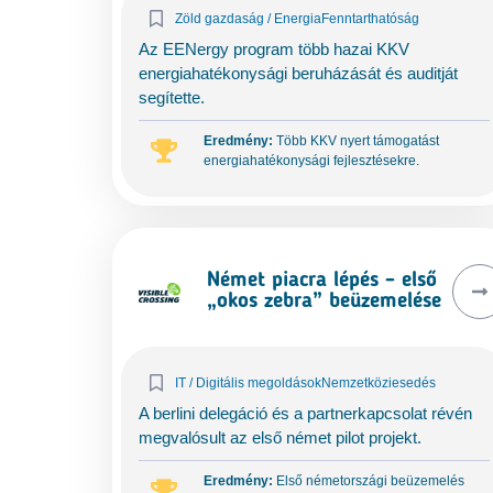
Zöld gazdaság / Energia
Fenntarthatóság
Az EENergy program több hazai KKV
energiahatékonysági beruházását és auditját
segítette.
Eredmény:
Több KKV nyert támogatást
energiahatékonysági fejlesztésekre.
Német piacra lépés – első
„okos zebra” beüzemelése
IT / Digitális megoldások
Nemzetköziesedés
A berlini delegáció és a partnerkapcsolat révén
megvalósult az első német pilot projekt.
Eredmény:
Első németországi beüzemelés