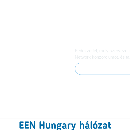
Ismerje meg a h
lalkozását?
Fedezze fel, mely szervezet
Network konzorciumot, és tal
Konzorciumi partnerek
EEN Hungary hálózat