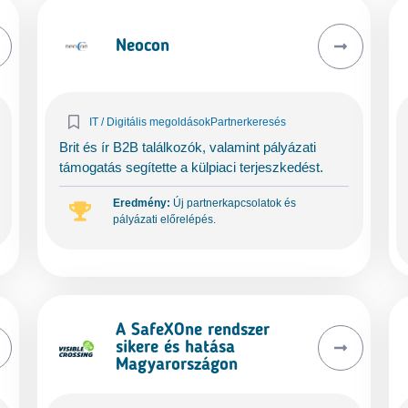
Neocon
IT / Digitális megoldások
Partnerkeresés
Brit és ír B2B találkozók, valamint pályázati
támogatás segítette a külpiaci terjeszkedést.
Eredmény:
Új partnerkapcsolatok és
pályázati előrelépés.
A SafeXOne rendszer
sikere és hatása
Magyarországon