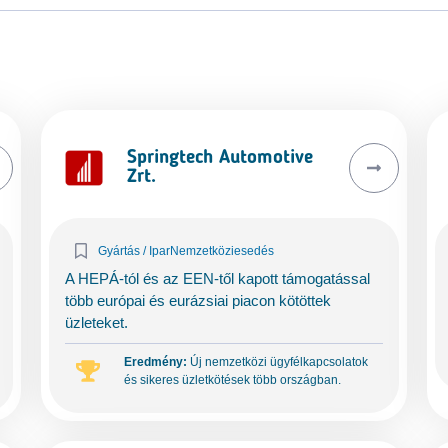
Springtech Automotive
Zrt.
Gyártás / Ipar
Nemzetköziesedés
A HEPÁ-tól és az EEN-től kapott támogatással
több európai és eurázsiai piacon kötöttek
üzleteket.
Eredmény:
Új nemzetközi ügyfélkapcsolatok
és sikeres üzletkötések több országban.