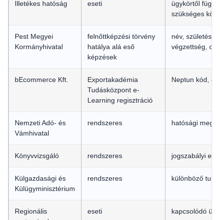
Illetékes hatóság
eseti
ügykörtől függ
szükséges kör
Pest Megyei
felnőttképzési törvény
név, születési n
Kormányhivatal
hatálya alá eső
végzettség, okt
képzések
bEcommerce Kft.
Exportakadémia
Neptun kód, e-m
Tudásközpont e-
Learning regisztráció
Nemzeti Adó- és
rendszeres
hatósági megke
Vámhivatal
Könyvvizsgáló
rendszeres
jogszabályi előí
Külgazdasági és
rendszeres
különböző tula
Külügyminisztérium
Regionális
eseti
kapcsolódó ügyi