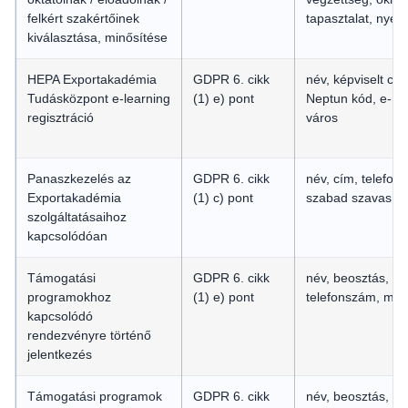
felkért szakértőinek
tapasztalat, nyel
kiválasztása, minősítése
HEPA Exportakadémia
GDPR 6. cikk
név, képviselt cé
Tudásközpont e-learning
(1) e) pont
Neptun kód, e-mai
regisztráció
város
Panaszkezelés az
GDPR 6. cikk
név, cím, telefon
Exportakadémia
(1) c) pont
szabad szavas s
szolgáltatásaihoz
kapcsolódóan
Támogatási
GDPR 6. cikk
név, beosztás, e-
programokhoz
(1) e) pont
telefonszám, mob
kapcsolódó
rendezvényre történő
jelentkezés
Támogatási programok
GDPR 6. cikk
név, beosztás, e-