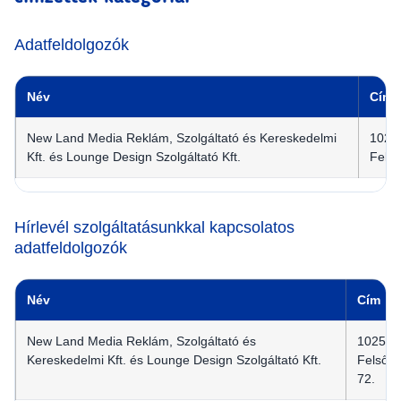
Adatfeldolgozók
Név
Cím
New Land Media Reklám, Szolgáltató és Kereskedelmi
1025
Kft. és Lounge Design Szolgáltató Kft.
Felső
Hírlevél szolgáltatásunkkal kapcsolatos
adatfeldolgozók
Név
Cím
New Land Media Reklám, Szolgáltató és
1025 B
Kereskedelmi Kft. és Lounge Design Szolgáltató Kft.
Felső Z
72.