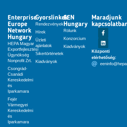
Enterprise
Gyorslinkek
EEN
Maradjunk
Europe
Hungary
kapcsolatba
Rendezvények
Network
Rólunk
Hírek
Hungary
Konzorcium
Üzleti
HEPA Magyar
ajánlatok
Kiadványok
Exportfejlesztési
Központi
Sikertörténetek
Ügynökség
elérhetőség:
Nonprofit Zrt.
Kiadványok
eeninfo@hepa
Csongrád-
Csanádi
Kereskedelmi
és
Iparkamara
Fejér
Vármegyei
Kereskedelmi
és
Iparkamara