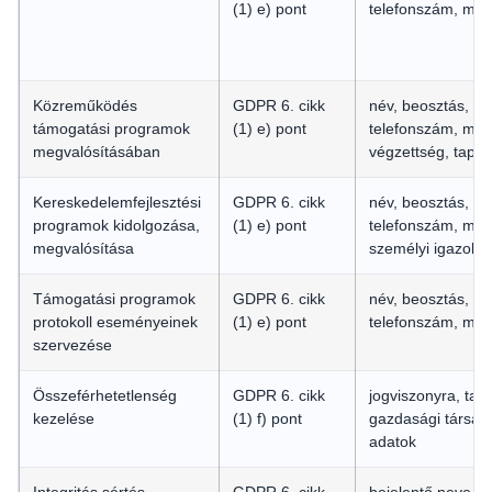
(1) e) pont
telefonszám, mob
Közreműködés
GDPR 6. cikk
név, beosztás, e-
támogatási programok
(1) e) pont
telefonszám, mob
megvalósításában
végzettség, tapas
Kereskedelemfejlesztési
GDPR 6. cikk
név, beosztás, e-
programok kidolgozása,
(1) e) pont
telefonszám, mob
megvalósítása
személyi igazolv
Támogatási programok
GDPR 6. cikk
név, beosztás, e-
protokoll eseményeinek
(1) e) pont
telefonszám, mob
szervezése
Összeférhetetlenség
GDPR 6. cikk
jogviszonyra, tag
kezelése
(1) f) pont
gazdasági társas
adatok