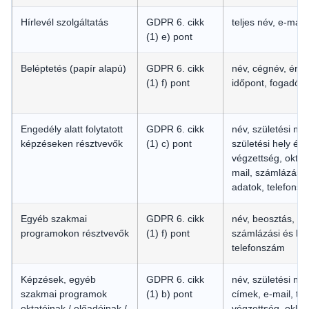
Hírlevél szolgáltatás
GDPR 6. cikk
teljes név, e-mail
(1) e) pont
Beléptetés (papír alapú)
GDPR 6. cikk
név, cégnév, érke
(1) f) pont
időpont, fogadó 
Engedély alatt folytatott
GDPR 6. cikk
név, születési név
képzéseken résztvevők
(1) c) pont
születési hely és 
végzettség, oktat
mail, számlázási 
adatok, telefons
Egyéb szakmai
GDPR 6. cikk
név, beosztás, e-
programokon résztvevők
(1) f) pont
számlázási és lev
telefonszám
Képzések, egyéb
GDPR 6. cikk
név, születési né
szakmai programok
(1) b) pont
címek, e-mail, te
oktatóinak / előadóinak /
végzettség, oklev