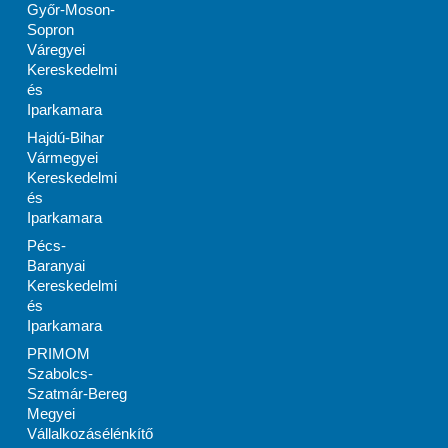
Győr-Moson-
Sopron
Váregyei
Kereskedelmi
és
Iparkamara
Hajdú-Bihar
Vármegyei
Kereskedelmi
és
Iparkamara
Pécs-
Baranyai
Kereskedelmi
és
Iparkamara
PRIMOM
Szabolcs-
Szatmár-Bereg
Megyei
Vállalkozásélénkítő