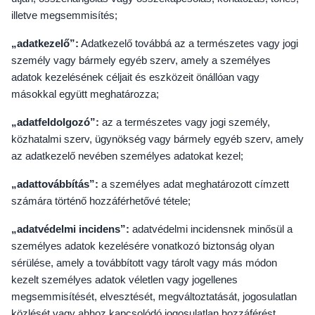
illetve megsemmisítés;
„adatkezelő”:
Adatkezelő továbbá az a természetes vagy jogi
személy vagy bármely egyéb szerv, amely a személyes
adatok kezelésének céljait és eszközeit önállóan vagy
másokkal együtt meghatározza;
„adatfeldolgozó”:
az a természetes vagy jogi személy,
közhatalmi szerv, ügynökség vagy bármely egyéb szerv, amely
az adatkezelő nevében személyes adatokat kezel;
„adattovábbítás”:
a személyes adat meghatározott címzett
számára történő hozzáférhetővé tétele;
„adatvédelmi incidens”:
adatvédelmi incidensnek minősül a
személyes adatok kezelésére vonatkozó biztonság olyan
sérülése, amely a továbbított vagy tárolt vagy más módon
kezelt személyes adatok véletlen vagy jogellenes
megsemmisítését, elvesztését, megváltoztatását, jogosulatlan
közlését vagy ahhoz kapcsolódó jogosulatlan hozzáférést