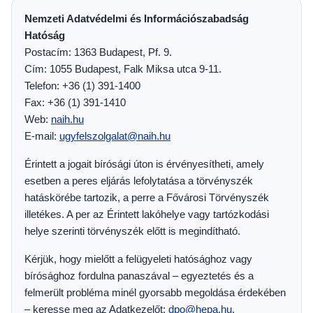
Nemzeti Adatvédelmi és Információszabadság
Hatóság
Postacím: 1363 Budapest, Pf. 9.
Cím: 1055 Budapest, Falk Miksa utca 9-11.
Telefon: +36 (1) 391-1400
Fax: +36 (1) 391-1410
Web:
naih.hu
E-mail:
ugyfelszolgalat@naih.hu
Érintett a jogait bírósági úton is érvényesítheti, amely
esetben a peres eljárás lefolytatása a törvényszék
hatáskörébe tartozik, a perre a Fővárosi Törvényszék
illetékes. A per az Érintett lakóhelye vagy tartózkodási
helye szerinti törvényszék előtt is megindítható.
Kérjük, hogy mielőtt a felügyeleti hatósághoz vagy
bírósághoz fordulna panaszával – egyeztetés és a
felmerült probléma minél gyorsabb megoldása érdekében
– keresse meg az Adatkezelőt:
dpo@hepa.hu
.