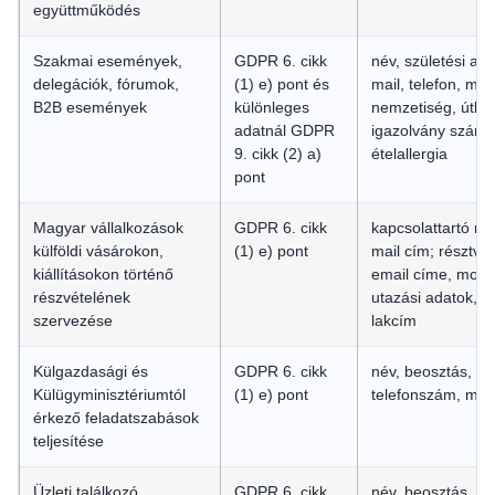
együttműködés
Szakmai események,
GDPR 6. cikk
név, születési ad
delegációk, fórumok,
(1) e) pont és
mail, telefon, mo
B2B események
különleges
nemzetiség, útle
adatnál GDPR
igazolvány száma,
9. cikk (2) a)
ételallergia
pont
Magyar vállalkozások
GDPR 6. cikk
kapcsolattartó ne
külföldi vásárokon,
(1) e) pont
mail cím; résztve
kiállításokon történő
email címe, mobi
részvételének
utazási adatok, 
szervezése
lakcím
Külgazdasági és
GDPR 6. cikk
név, beosztás, e-
Külügyminisztériumtól
(1) e) pont
telefonszám, mob
érkező feladatszabások
teljesítése
Üzleti találkozó
GDPR 6. cikk
név, beosztás, e-