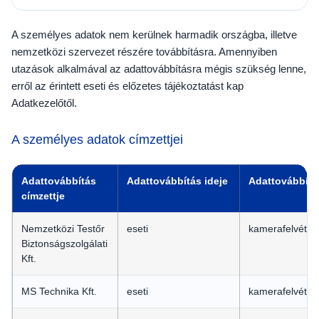
A személyes adatok nem kerülnek harmadik országba, illetve
nemzetközi szervezet részére továbbításra. Amennyiben
utazások alkalmával az adattovábbításra mégis szükség lenne,
erről az érintett eseti és előzetes tájékoztatást kap
Adatkezelőtől.
A személyes adatok címzettjei
Adattovábbítás
Adattovábbítás ideje
Adattovábbítá
címzettje
Nemzetközi Testőr
eseti
kamerafelvétel
Biztonságszolgálati
Kft.
MS Technika Kft.
eseti
kamerafelvétel