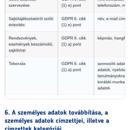
szervezése
(1) e) pont
telefonszám, mob
Sajtótájékoztatóról szóló
GDPR 6. cikk
név, e-mail cím, 
értesítés
(1) e) pont
Rendezvények,
GDPR 6. cikk
képmás, hangfelv
események beszámolói,
(1) a) pont
sajtóhírei
Toborzás
GDPR 6. cikk
azonosító adatok,
(1) a) pont
adatok, nyelvtudá
tanulmányokra, v
korábbi munkahel
adatok
6. A személyes adatok továbbítása, a
személyes adatok címzettjei, illetve a
címzettek kategóriái