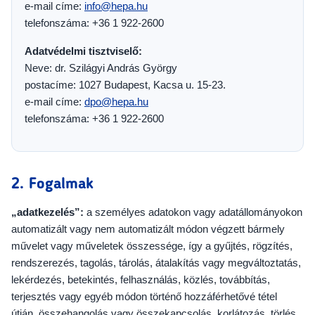
e-mail címe:
info@hepa.hu
telefonszáma: +36 1 922-2600
Adatvédelmi tisztviselő:
Neve: dr. Szilágyi András György
postacíme: 1027 Budapest, Kacsa u. 15-23.
e-mail címe:
dpo@hepa.hu
telefonszáma: +36 1 922-2600
2. Fogalmak
„adatkezelés”:
a személyes adatokon vagy adatállományokon
automatizált vagy nem automatizált módon végzett bármely
művelet vagy műveletek összessége, így a gyűjtés, rögzítés,
rendszerezés, tagolás, tárolás, átalakítás vagy megváltoztatás,
lekérdezés, betekintés, felhasználás, közlés, továbbítás,
terjesztés vagy egyéb módon történő hozzáférhetővé tétel
útján, összehangolás vagy összekapcsolás, korlátozás, törlés,