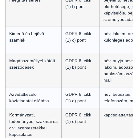
Integritás sértés
GDPR 6. cikk
bejelentő neve, l
(1) f) pont
elérhetősége, jog
képviselője, beje
személyes adato
Kimenő és bejövő
GDPR 6. cikk
név, lakcím, ors
számlák
(1) c) pont
különleges adó st
Magánszeméllyel kötött
GDPR 6. cikk
név, anyja neve, 
szerződések
(1) b) pont
lakcím, adóazonos
bankszámlaszám, 
mail
Az Adatkezelő
GDPR 6. cikk
név, beosztás, e-
közfeladatai ellátása
(1) e) pont
telefonszám, mob
Kormányzati,
GDPR 6. cikk
kapcsolattartásh
tudományos, szakmai és
(1) e) pont
civil szervezetekkel
kapcsolatos