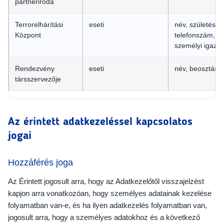
partneriroda
Terrorelhárítási
eseti
név, születési 
Központ
telefonszám, m
személyi igazo
Rendezvény
eseti
név, beosztás,
társszervezője
Az érintett adatkezeléssel kapcsolatos
jogai
Hozzáférés joga
Az Érintett jogosult arra, hogy az Adatkezelőtől visszajelzést
kapjon arra vonatkozóan, hogy személyes adatainak kezelése
folyamatban van-e, és ha ilyen adatkezelés folyamatban van,
jogosult arra, hogy a személyes adatokhoz és a következő