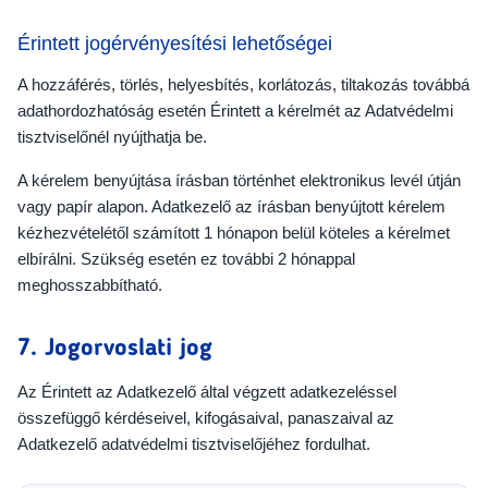
Érintett jogérvényesítési lehetőségei
A hozzáférés, törlés, helyesbítés, korlátozás, tiltakozás továbbá
adathordozhatóság esetén Érintett a kérelmét az Adatvédelmi
tisztviselőnél nyújthatja be.
A kérelem benyújtása írásban történhet elektronikus levél útján
vagy papír alapon. Adatkezelő az írásban benyújtott kérelem
kézhezvételétől számított 1 hónapon belül köteles a kérelmet
elbírálni. Szükség esetén ez további 2 hónappal
meghosszabbítható.
7. Jogorvoslati jog
Az Érintett az Adatkezelő által végzett adatkezeléssel
összefüggő kérdéseivel, kifogásaival, panaszaival az
Adatkezelő adatvédelmi tisztviselőjéhez fordulhat.