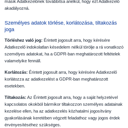
másik Adatkezelőnek továbbítsa anélkül, hogy ezt Adatkezelő
akadályozná.
Személyes adatok törlése, korlátozása, tiltakozás
joga
Törléshez való jog:
Érintett jogosult arra, hogy kérésére
Adatkezelő indokolatlan késedelem nélkül törölje a rá vonatkozó
személyes adatokat, ha a GDPR-ban meghatározott feltételek
valamelyike fennáll.
Korlátozás:
Érintett jogosult arra, hogy kérésére Adatkezelő
korlátozza az adatkezelést a GDPR-ban meghatározott
esetekben.
Tiltakozás:
Az Érintett jogosult arra, hogy a saját helyzetével
kapcsolatos okokból bármikor tiltakozzon személyes adatainak
kezelése ellen, ha az adatkezelés közhatalmi jogosítvány
gyakorlásának keretében végzett feladathoz vagy jogos érdek
érvényesítéséhez szükséges.