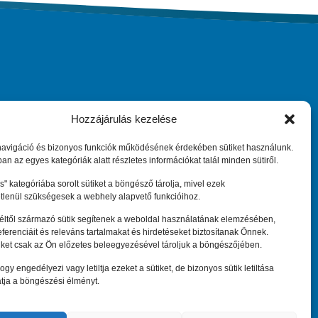
Hozzájárulás kezelése
ary
Maradjunk kapcsolatban
navigáció és bizonyos funkciók működésének érdekében sütiket használunk.
an az egyes kategóriák alatt részletes információkat talál minden sütiről.
" kategóriába sorolt sütiket a böngésző tárolja, mivel ezek
Központi elérhetőség:
tlenül szükségesek a webhely alapvető funkcióihoz.
eeninfo@hepa.hu
féltől származó sütik segítenek a weboldal használatának elemzésében,
referenciáit és releváns tartalmakat és hirdetéseket biztosítanak Önnek.
iket csak az Ön előzetes beleegyezésével tároljuk a böngészőjében.
ogy engedélyezi vagy letiltja ezeket a sütiket, de bizonyos sütik letiltása
tja a böngészési élményt.