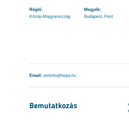
Régió:
Megyék:
Közép-Magyarország
Budapest, Pest
Email:
eeninfo@hepa.hu
Bemutatkozás