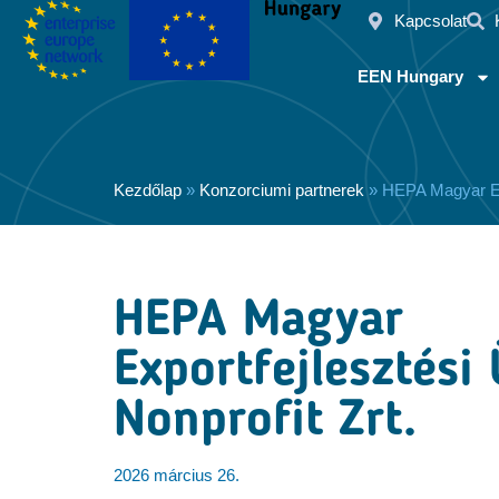
Kapcsolat
EEN Hungary
Kezdőlap
»
Konzorciumi partnerek
»
HEPA Magyar Exp
HEPA Magyar
Exportfejlesztés
Nonprofit Zrt.
2026 március 26.