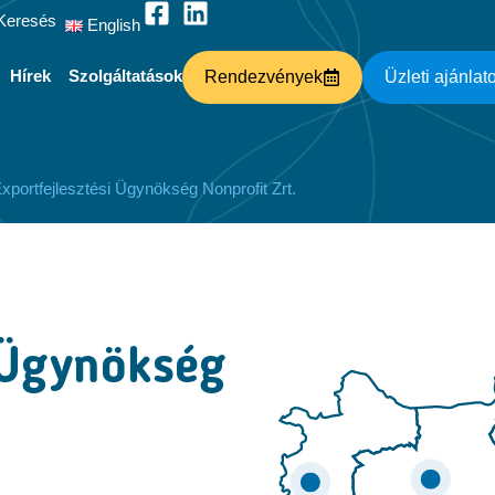
Keresés
English
Hírek
Szolgáltatások
Rendezvények
Üzleti ajánlat
ortfejlesztési Ügynökség Nonprofit Zrt.
i Ügynökség