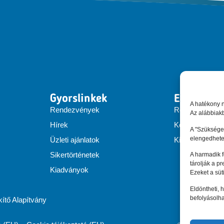
Gyorslinkek
EEN Hung
A hatékony 
Rendezvények
Rólunk
Az alábbiakb
Hírek
Konzorcium
A "Szükséges
elengedhete
Üzleti ajánlatok
Kiadványok
Sikertörténetek
A harmadik 
tárolják a p
Kiadványok
Ezeket a süt
Eldöntheti, h
befolyásolha
tő Alapítvány