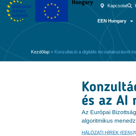
Kapcsolat
EEN Hungary
Kezdőlap
»
Konzultáció a digitális lecsatlakozásról 
Konzultác
és az AI
Az Európai Bizottság 
algoritmikus menedz
HÁLÓZATI HÍREK (EEN)
2