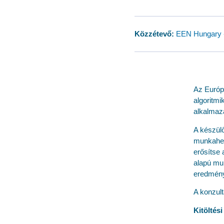
Közzétevő:
EEN Hungary 
Az Európa
algoritm
alkalmaz
A készül
munkahel
erősítse 
alapú mu
eredménye
A konzul
Kitöltési