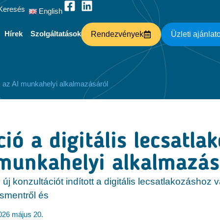
Keresés
English
Hírek
Szolgáltatások
Rendezvények
Üzleti ajánlat
és az AI munkahelyi alkalmazásáról
ió a digitális lecsatla
 munkahelyi alkalmazás
új konzultációt indított a digitális lecsatlakozáshoz v
smentről és
026 május 20.