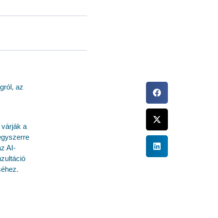
gról, az
várják a
egyszerre
z AI-
zultáció
séhez.