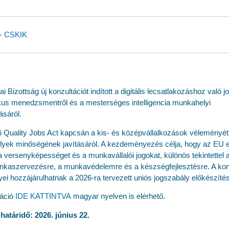
- CSKIK
i Bizottság új konzultációt indított a digitális lecsatlakozáshoz való jo
ikus menedzsmentről és a mesterséges intelligencia munkahelyi
ásáról.
ő
Quality Jobs Act
kapcsán a kis- és középvállalkozások véleményét 
yek minőségének javításáról. A kezdeményezés célja, hogy az EU 
a versenyképességet és a munkavállalói jogokat, különös tekintettel a
nkaszervezésre, a munkavédelemre és a készségfejlesztésre. A kon
i hozzájárulhatnak a 2026-ra tervezett uniós jogszabály előkészíté
táció
IDE KATTINTVA
magyar nyelven is elérhető.
 határidő: 2026. június 22.