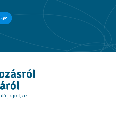
ok
kozásról
áról
aló jogról, az