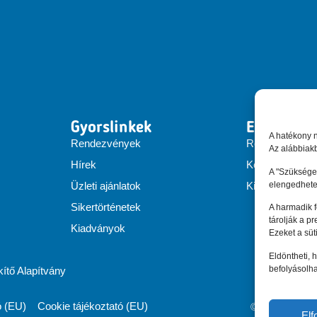
Gyorslinkek
EEN Hung
A hatékony 
Rendezvények
Rólunk
Az alábbiakb
Hírek
Konzorcium
A "Szükséges
elengedhete
Üzleti ajánlatok
Kiadványok
Sikertörténetek
A harmadik 
tárolják a p
Kiadványok
Ezeket a süt
Eldöntheti, h
befolyásolha
tő Alapítvány
ó (EU)
Cookie tájékoztató (EU)
© Enterprise
El