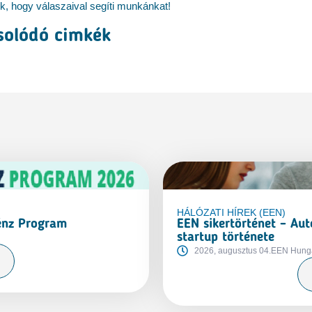
k, hogy válaszaival segíti munkánkat!
solódó cimkék
HÁLÓZATI HÍREK (EEN)
Pénz Program
EEN sikertörténet – Au
startup története
2026, augusztus 04.
EEN Hung