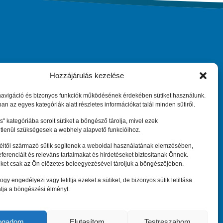
Hozzájárulás kezelése
ary
Maradjunk kapcsolatban
navigáció és bizonyos funkciók működésének érdekében sütiket használunk.
an az egyes kategóriák alatt részletes információkat talál minden sütiről.
" kategóriába sorolt sütiket a böngésző tárolja, mivel ezek
Központi elérhetőség:
tlenül szükségesek a webhely alapvető funkcióihoz.
eeninfo@hepa.hu
féltől származó sütik segítenek a weboldal használatának elemzésében,
referenciáit és releváns tartalmakat és hirdetéseket biztosítanak Önnek.
iket csak az Ön előzetes beleegyezésével tároljuk a böngészőjében.
ogy engedélyezi vagy letiltja ezeket a sütiket, de bizonyos sütik letiltása
tja a böngészési élményt.
 Europe Network Hungary 2010 –
2026
. Minden jog fenntartva.
fogadom
Elutasítom
Testreszabom