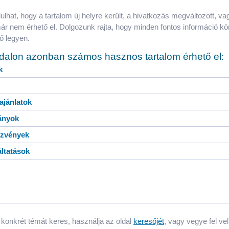
ulhat, hogy a tartalom új helyre került, a hivatkozás megváltozott, va
már nem érhető el. Dolgozunk rajta, hogy minden fontos információ k
tő legyen.
ldalon azonban számos hasznos tartalom érhető el:
k
 ajánlatok
ányok
zvények
ltatások
konkrét témát keres, használja az oldal
keresőjét
, vagy vegye fel ve