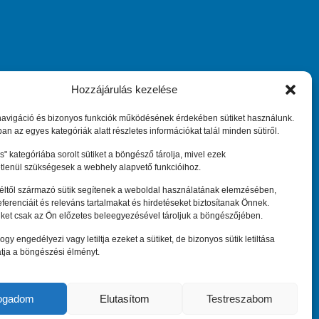
Hozzájárulás kezelése
ary
Maradjunk kapcsolatban
navigáció és bizonyos funkciók működésének érdekében sütiket használunk.
an az egyes kategóriák alatt részletes információkat talál minden sütiről.
" kategóriába sorolt sütiket a böngésző tárolja, mivel ezek
Központi elérhetőség:
tlenül szükségesek a webhely alapvető funkcióihoz.
eeninfo@hepa.hu
féltől származó sütik segítenek a weboldal használatának elemzésében,
referenciáit és releváns tartalmakat és hirdetéseket biztosítanak Önnek.
iket csak az Ön előzetes beleegyezésével tároljuk a böngészőjében.
ogy engedélyezi vagy letiltja ezeket a sütiket, de bizonyos sütik letiltása
tja a böngészési élményt.
 Europe Network Hungary 2010 –
2026
. Minden jog fenntartva.
fogadom
Elutasítom
Testreszabom