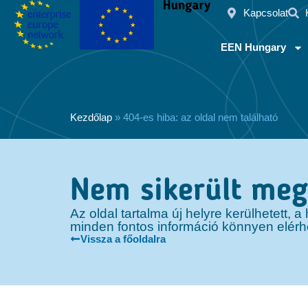
Kapcsolat
EEN Hungary
Kezdőlap
»
404-es hiba: az oldal nem található
Nem sikerült megt
Az oldal tartalma új helyre kerülhetett,
minden fontos információ könnyen elérh
Vissza a főoldalra