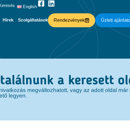
Keresés
English
Hírek
Szolgáltatások
Rendezvények
Üzleti ajánlat
alálnunk a keresett ol
 a hivatkozás megváltozhatott, vagy az adott oldal má
ető legyen.