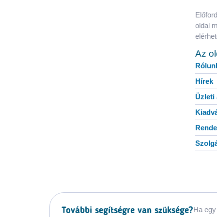
Előford
oldal 
elérhe
Az o
Rólun
Hírek
Üzleti
Kiadv
Rende
Szolgá
Ha egy 
További segítségre van szüksége?