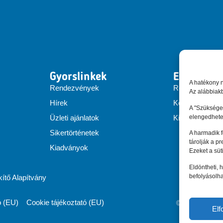
Gyorslinkek
EEN Hung
A hatékony 
Rendezvények
Rólunk
Az alábbiakb
Hírek
Konzorcium
A "Szükséges
elengedhete
Üzleti ajánlatok
Kiadványok
Sikertörténetek
A harmadik 
tárolják a p
Kiadványok
Ezeket a süt
Eldöntheti, h
befolyásolha
tő Alapítvány
ó (EU)
Cookie tájékoztató (EU)
© Enterprise
El