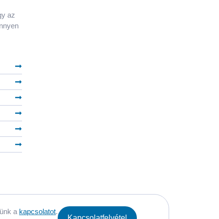
gy az
önnyen
lünk a
kapcsolatot
.
Kapcsolatfelvétel