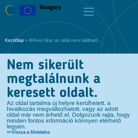
Kezdőlap
»
404-es hiba: az oldal nem található
Nem sikerült
megtalálnunk a
keresett oldalt.
Az oldal tartalma új helyre kerülhetett, a
hivatkozás megváltozhatott, vagy az adott
oldal már nem érhető el. Dolgozunk rajta, hogy
minden fontos információ könnyen elérhető
legyen.
Vissza a főoldalra