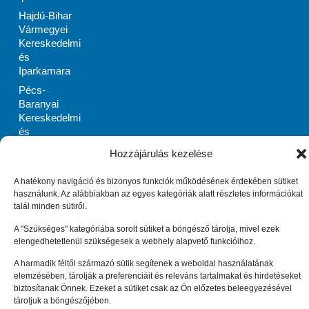
Hajdú-Bihar
Vármegyei
Kereskedelmi
és
Iparkamara
Pécs-
Baranyai
Kereskedelmi
és
Iparkamara
Hozzájárulás kezelése
PRIMOM
Szabolcs-
A hatékony navigáció és bizonyos funkciók működésének érdekében sütiket
Szatmár-Bereg
használunk. Az alábbiakban az egyes kategóriák alatt részletes információkat
Megyei
talál minden sütiről.
Vállalkozásélénkítő
A "Szükséges" kategóriába sorolt sütiket a böngésző tárolja, mivel ezek
Alapítvány
elengedhetetlenül szükségesek a webhely alapvető funkcióihoz.
Zala Megyei
A harmadik féltől származó sütik segítenek a weboldal használatának
Vállalkozásfejlesztési
elemzésében, tárolják a preferenciáit és releváns tartalmakat és hirdetéseket
Alapítvány
biztosítanak Önnek. Ezeket a sütiket csak az Ön előzetes beleegyezésével
Impresszum
Adatkezelési tájékoztató (EU)
tároljuk a böngészőjében.
Cookie tájékoztató (EU)