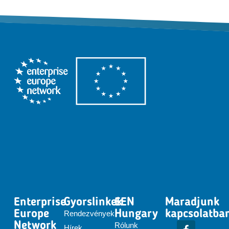
Enterprise
Gyorslinkek
EEN
Maradjunk
Europe
Hungary
kapcsolatba
Rendezvények
Network
Rólunk
Hírek