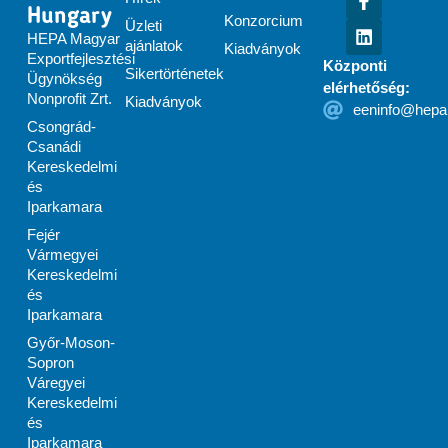
Hungary
Konzorcium
Üzleti
HEPA Magyar
ajánlatok
Kiadványok
Exportfejlesztési
Központi
Sikertörténetek
Ügynökség
elérhetőség:
Nonprofit Zrt.
Kiadványok
eeninfo@hepa
Csongrád-
Csanádi
Kereskedelmi
és
Iparkamara
Fejér
Vármegyei
Kereskedelmi
és
Iparkamara
Győr-Moson-
Sopron
Váregyei
Kereskedelmi
és
Iparkamara