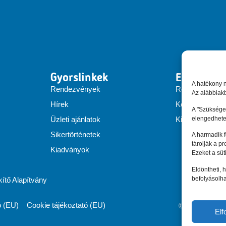
Gyorslinkek
EEN Hung
A hatékony 
Rendezvények
Rólunk
Az alábbiakb
Hírek
Konzorcium
A "Szükséges
elengedhete
Üzleti ajánlatok
Kiadványok
Sikertörténetek
A harmadik 
tárolják a p
Kiadványok
Ezeket a süt
Eldöntheti, h
befolyásolha
tő Alapítvány
ó (EU)
Cookie tájékoztató (EU)
© Enterprise
El