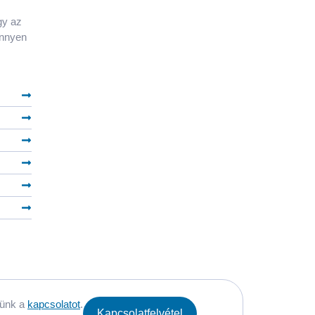
gy az
önnyen
lünk a
kapcsolatot
.
Kapcsolatfelvétel