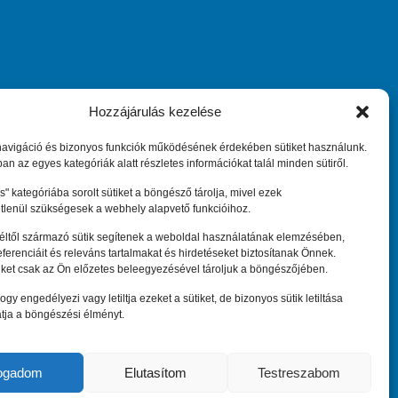
Hozzájárulás kezelése
ary
Maradjunk kapcsolatban
navigáció és bizonyos funkciók működésének érdekében sütiket használunk.
an az egyes kategóriák alatt részletes információkat talál minden sütiről.
" kategóriába sorolt sütiket a böngésző tárolja, mivel ezek
Központi elérhetőség:
tlenül szükségesek a webhely alapvető funkcióihoz.
eeninfo@hepa.hu
féltől származó sütik segítenek a weboldal használatának elemzésében,
referenciáit és releváns tartalmakat és hirdetéseket biztosítanak Önnek.
iket csak az Ön előzetes beleegyezésével tároljuk a böngészőjében.
ogy engedélyezi vagy letiltja ezeket a sütiket, de bizonyos sütik letiltása
tja a böngészési élményt.
 Europe Network Hungary 2010 –
2026
. Minden jog fenntartva.
fogadom
Elutasítom
Testreszabom