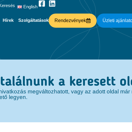
Keresés
English
Hírek
Szolgáltatások
Rendezvények
Üzleti ajánlat
alálnunk a keresett ol
 a hivatkozás megváltozhatott, vagy az adott oldal má
ető legyen.