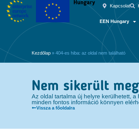
Kapcsolat
EEN Hungary
Kezdőlap
»
404-es hiba: az oldal nem található
Nem sikerült megt
Az oldal tartalma új helyre kerülhetett,
minden fontos információ könnyen elérh
Vissza a főoldalra