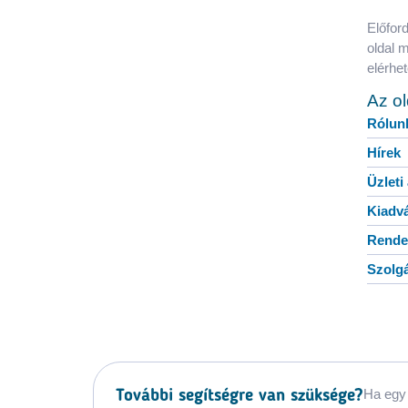
Előford
oldal 
elérhe
Az o
Rólun
Hírek
Üzleti
Kiadv
Rende
Szolgá
Ha egy 
További segítségre van szüksége?