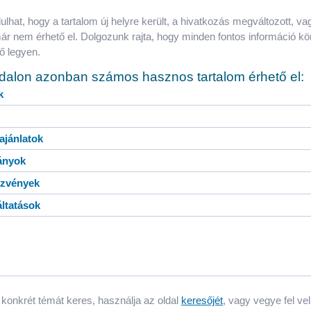
ulhat, hogy a tartalom új helyre került, a hivatkozás megváltozott, va
már nem érhető el. Dolgozunk rajta, hogy minden fontos információ k
tő legyen.
ldalon azonban számos hasznos tartalom érhető el:
k
 ajánlatok
ányok
zvények
ltatások
konkrét témát keres, használja az oldal
keresőjét
, vagy vegye fel ve