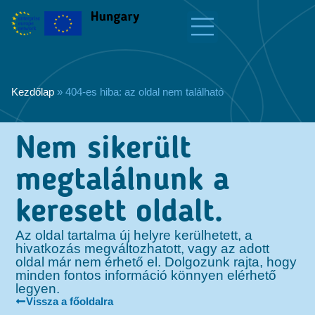
Kezdőlap
»
404-es hiba: az oldal nem található
Nem sikerült
megtalálnunk a
keresett oldalt.
Az oldal tartalma új helyre kerülhetett, a
hivatkozás megváltozhatott, vagy az adott
oldal már nem érhető el. Dolgozunk rajta, hogy
minden fontos információ könnyen elérhető
legyen.
Vissza a főoldalra