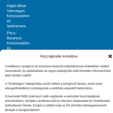
Hajdú-Bihar
Vármegyei
Kereskedelmi
és
Iparkamara
Pécs-
Baranyai
Kereskedelmi
és
Iparkamara
Hozzájárulás kezelése
PRIMOM
Szabolcs-
A hatékony navigáció és bizonyos funkciók működésének érdekében sütiket
Szatmár-Bereg
használunk. Az alábbiakban az egyes kategóriák alatt részletes információkat
Megyei
talál minden sütiről.
Vállalkozásélénkítő
A "Szükséges" kategóriába sorolt sütiket a böngésző tárolja, mivel ezek
Alapítvány
elengedhetetlenül szükségesek a webhely alapvető funkcióihoz.
Zala Megyei
A harmadik féltől származó sütik segítenek a weboldal használatának
Vállalkozásfejlesztési
elemzésében, tárolják a preferenciáit és releváns tartalmakat és hirdetéseket
Alapítvány
biztosítanak Önnek. Ezeket a sütiket csak az Ön előzetes beleegyezésével
Impresszum
Adatkezelési tájékoztató (EU)
tároljuk a böngészőjében.
Cookie tájékoztató (EU)