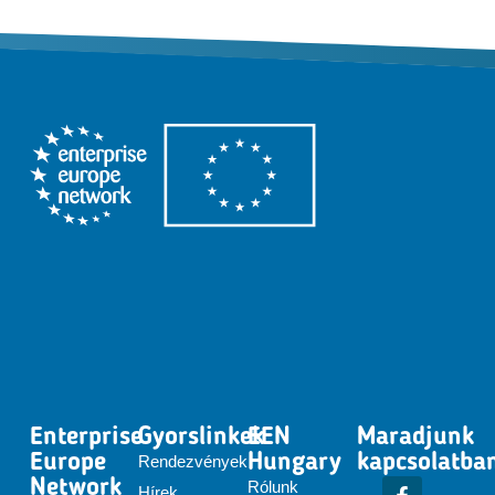
Enterprise
Gyorslinkek
EEN
Maradjunk
Europe
Hungary
kapcsolatba
Rendezvények
Network
Rólunk
Hírek