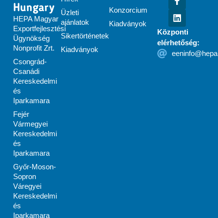
Hungary
Konzorcium
Üzleti
HEPA Magyar
ajánlatok
Kiadványok
Exportfejlesztési
Központi
Sikertörténetek
Ügynökség
elérhetőség:
Nonprofit Zrt.
Kiadványok
eeninfo@hepa
Csongrád-
Csanádi
Kereskedelmi
és
Iparkamara
Fejér
Vármegyei
Kereskedelmi
és
Iparkamara
Győr-Moson-
Sopron
Váregyei
Kereskedelmi
és
Iparkamara