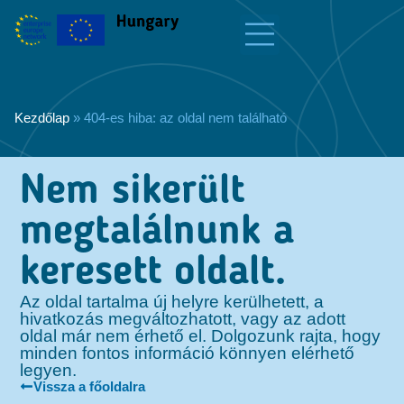
Kezdőlap
»
404-es hiba: az oldal nem található
Nem sikerült
megtalálnunk a
keresett oldalt.
Az oldal tartalma új helyre kerülhetett, a
hivatkozás megváltozhatott, vagy az adott
oldal már nem érhető el. Dolgozunk rajta, hogy
minden fontos információ könnyen elérhető
legyen.
Vissza a főoldalra