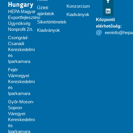
Hungary
Konzorcium
Üzleti
HEPA Magyar
ajánlatok
Kiadványok
Exportfejlesztési
Központi
Sikertörténetek
Ügynökség
elérhetőség:
Nonprofit Zrt.
Kiadványok
eeninfo@hepa
Csongrád-
Csanádi
Kereskedelmi
és
Iparkamara
Fejér
Vármegyei
Kereskedelmi
és
Iparkamara
Győr-Moson-
Sopron
Váregyei
Kereskedelmi
és
Iparkamara