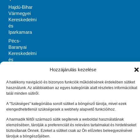
Hajdú-Bihar
Vármegyei
Kereskedelmi
és
Iparkamara
Pécs-
Baranyai
Kereskedelmi
és
Iparkamara
Hozzájárulás kezelése
PRIMOM
Szabolcs-
A hatékony navigáció és bizonyos funkciók működésének érdekében sütiket
Szatmár-Bereg
használunk. Az alábbiakban az egyes kategóriák alatt részletes információkat
Megyei
talál minden sütiről.
Vállalkozásélénkítő
A "Szükséges" kategóriába sorolt sütiket a böngésző tárolja, mivel ezek
Alapítvány
elengedhetetlenül szükségesek a webhely alapvető funkcióihoz.
Zala Megyei
A harmadik féltől származó sütik segítenek a weboldal használatának
Vállalkozásfejlesztési
elemzésében, tárolják a preferenciáit és releváns tartalmakat és hirdetéseket
Alapítvány
biztosítanak Önnek. Ezeket a sütiket csak az Ön előzetes beleegyezésével
Impresszum
Adatkezelési tájékoztató (EU)
tároljuk a böngészőjében.
Cookie tájékoztató (EU)