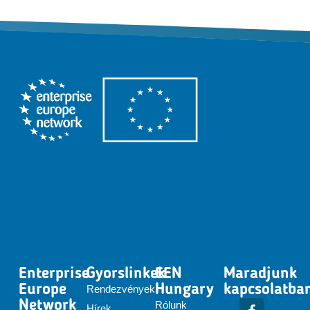
Enterprise
Gyorslinkek
EEN
Maradjunk
Europe
Hungary
kapcsolatba
Rendezvények
Network
Rólunk
Hírek