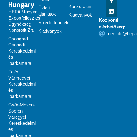
Hungary
Konzorcium
Üzleti
HEPA Magyar
ajánlatok
Kiadványok
Exportfejlesztési
Központi
Sikertörténetek
Ügynökség
elérhetőség:
Nonprofit Zrt.
Kiadványok
eeninfo@hepa
Csongrád-
Csanádi
Kereskedelmi
és
Iparkamara
Fejér
Vármegyei
Kereskedelmi
és
Iparkamara
Győr-Moson-
Sopron
Váregyei
Kereskedelmi
és
Iparkamara