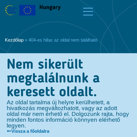
Kezdőlap
»
404-es hiba: az oldal nem található
Nem sikerült
megtalálnunk a
keresett oldalt.
Az oldal tartalma új helyre kerülhetett, a
hivatkozás megváltozhatott, vagy az adott
oldal már nem érhető el. Dolgozunk rajta, hogy
minden fontos információ könnyen elérhető
legyen.
Vissza a főoldalra