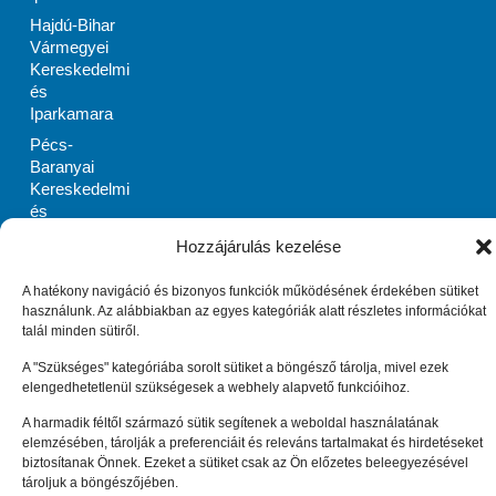
Hajdú-Bihar
Vármegyei
Kereskedelmi
és
Iparkamara
Pécs-
Baranyai
Kereskedelmi
és
Iparkamara
Hozzájárulás kezelése
PRIMOM
Szabolcs-
A hatékony navigáció és bizonyos funkciók működésének érdekében sütiket
Szatmár-Bereg
használunk. Az alábbiakban az egyes kategóriák alatt részletes információkat
Megyei
talál minden sütiről.
Vállalkozásélénkítő
A "Szükséges" kategóriába sorolt sütiket a böngésző tárolja, mivel ezek
Alapítvány
elengedhetetlenül szükségesek a webhely alapvető funkcióihoz.
Zala Megyei
A harmadik féltől származó sütik segítenek a weboldal használatának
Vállalkozásfejlesztési
elemzésében, tárolják a preferenciáit és releváns tartalmakat és hirdetéseket
Alapítvány
biztosítanak Önnek. Ezeket a sütiket csak az Ön előzetes beleegyezésével
Impresszum
Adatkezelési tájékoztató (EU)
tároljuk a böngészőjében.
Cookie tájékoztató (EU)