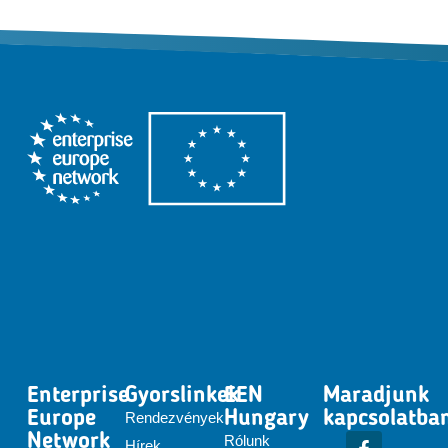
Enterprise
Gyorslinkek
EEN
Maradjunk
Europe
Hungary
kapcsolatba
Rendezvények
Network
Rólunk
Hírek