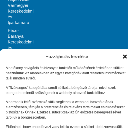
Vármegyei
Kereskedelmi
és
Iparkamara
Pécs-
Baranyai
Kereskedelmi
és
Iparkamara
Hozzájárulás kezelése
PRIMOM
Szabolcs-
A hatékony navigáció és bizonyos funkciók működésének érdekében sütiket
Szatmár-Bereg
használunk. Az alábbiakban az egyes kategóriák alatt részletes információkat
Megyei
talál minden sütiről.
Vállalkozásélénkítő
A "Szükséges" kategóriába sorolt sütiket a böngésző tárolja, mivel ezek
Alapítvány
elengedhetetlenül szükségesek a webhely alapvető funkcióihoz.
Zala Megyei
A harmadik féltől származó sütik segítenek a weboldal használatának
Vállalkozásfejlesztési
elemzésében, tárolják a preferenciáit és releváns tartalmakat és hirdetéseket
Alapítvány
biztosítanak Önnek. Ezeket a sütiket csak az Ön előzetes beleegyezésével
Impresszum
Adatkezelési tájékoztató (EU)
tároljuk a böngészőjében.
Cookie tájékoztató (EU)
© Enterprise Europe Network Hungary 2010 –
2026
. Minden
Eldöntheti, hogy engedélyezi vagy letiltja ezeket a sütiket, de bizonyos sütik