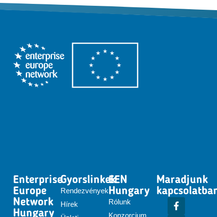
Enterprise
Gyorslinkek
EEN
Maradjunk
Europe
Hungary
kapcsolatba
Rendezvények
Network
Rólunk
Hírek
Hungary
Konzorcium