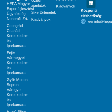
Üzleti
HEPA Magyar
ajánlatok
Kiadványok
Exportfejlesztési
Központi
Sikertörténetek
Ügynökség
elérhetőség:
Nonprofit Zrt.
Kiadványok
eeninfo@hepa
Csongrád-
Csanádi
Kereskedelmi
és
Iparkamara
Fejér
Vármegyei
Kereskedelmi
és
Iparkamara
Győr-Moson-
Sopron
Váregyei
Kereskedelmi
és
Iparkamara
Hajdú-Bihar