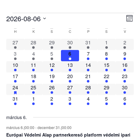
2026-08-06
Es
Nav
Hónap
Dátum
né
kiválasztása.
né
H
K
S
C
P
S
V
Események
na
1 esemény
1 esemény
1 esemény
1 esemény
1 esemény
1 esemény
1 esem
27
28
29
30
31
1
2
naptár
1 esemény
1 esemény
1 esemény
1 esemény
1 esemény
1 esemény
1 esem
3
4
5
6
7
8
9
1 esemény
1 esemény
1 esemény
1 esemény
1 esemény
1 esemény
1 esem
10
11
12
13
14
15
16
1 esemény
1 esemény
1 esemény
1 esemény
1 esemény
1 esemény
1 esem
17
18
19
20
21
22
23
2 események
has featured események
1 esemény
1 esemény
2 események
1 esemény
1 esemény
1 esem
24
25
26
27
28
29
30
1 esemény
1 esemény
1 esemény
1 esemény
1 esemény
1 esemény
1 esem
31
1
2
3
4
5
6
március 6.
március 6.|00:00
-
december 31.|00:00
Európai Védelmi Alap partnerkereső platform védelmi ipari