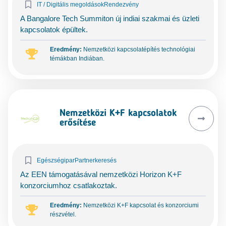
IT / Digitális megoldások
Rendezvény
A Bangalore Tech Summiton új indiai szakmai és üzleti
kapcsolatok épültek.
Eredmény:
Nemzetközi kapcsolatépítés technológiai
témákban Indiában.
Nemzetközi K+F kapcsolatok
erősítése
Egészségipar
Partnerkeresés
Az EEN támogatásával nemzetközi Horizon K+F
konzorciumhoz csatlakoztak.
Eredmény:
Nemzetközi K+F kapcsolat és konzorciumi
részvétel.