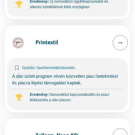
Eredmény:
Új nemzetközi ügyfélkapcsolatok és
sikeres üzletkötések több országban.
Printextil
Gyártás / Ipar
Nemzetköziesedés
A dán üzleti program révén közvetlen piaci betekintést
és piacra lépési támogatást kaptak.
Eredmény:
Nemzetközi kapcsolatépítés és piaci
felkészülés a dán piacon.