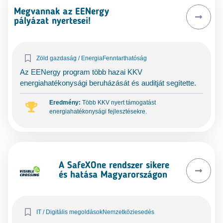
Megvannak az EENergy
pályázat nyertesei!
Zöld gazdaság / Energia
Fenntarthatóság
Az EENergy program több hazai KKV
energiahatékonysági beruházását és auditját segítette.
Eredmény:
Több KKV nyert támogatást
energiahatékonysági fejlesztésekre.
A SafeXOne rendszer sikere
és hatása Magyarországon
IT / Digitális megoldások
Nemzetköziesedés