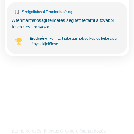
Szolgáltatások
Fenntarthatóság
A fenntarthatósági felmérés segített feltárni a további
fejlesztési irányokat.
Eredmény:
Fenntarthatósági helyzetkép és fejlesztési
irányok kijelölése.
Miben tudjuk támogatni
vállalkozását?
partnerkeresés, innováció, export, finanszírozás