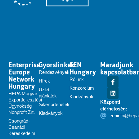
Enterprise
Gyorslinkek
EEN
Maradjunk
Europe
Hungary
kapcsolatba
Rendezvények
Network
Rólunk
Hírek
Hungary
Konzorcium
Üzleti
HEPA Magyar
ajánlatok
Kiadványok
Exportfejlesztési
Központi
Sikertörténetek
Ügynökség
elérhetőség:
Nonprofit Zrt.
Kiadványok
eeninfo@hepa
Csongrád-
Csanádi
Kereskedelmi