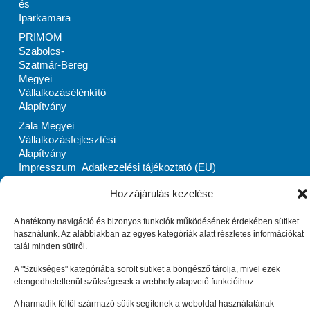
és
Iparkamara
PRIMOM
Szabolcs-
Szatmár-Bereg
Megyei
Vállalkozásélénkítő
Alapítvány
Zala Megyei
Vállalkozásfejlesztési
Alapítvány
Impresszum
Adatkezelési tájékoztató (EU)
Cookie tájékoztató (EU)
Hozzájárulás kezelése
© Enterprise Europe Network Hungary 2010 –
2026
. Minden
jog fenntartva.
A hatékony navigáció és bizonyos funkciók működésének érdekében sütiket
használunk. Az alábbiakban az egyes kategóriák alatt részletes információkat
talál minden sütiről.
A "Szükséges" kategóriába sorolt sütiket a böngésző tárolja, mivel ezek
elengedhetetlenül szükségesek a webhely alapvető funkcióihoz.
A harmadik féltől származó sütik segítenek a weboldal használatának