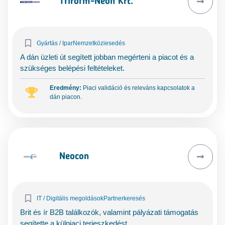
Triform-Neon Kft.
Gyártás / Ipar
Nemzetköziesedés
A dán üzleti út segített jobban megérteni a piacot és a
szükséges belépési feltételeket.
Eredmény:
Piaci validáció és releváns kapcsolatok a
dán piacon.
Neocon
IT / Digitális megoldások
Partnerkeresés
Brit és ír B2B találkozók, valamint pályázati támogatás
segítette a külpiaci terjeszkedést.