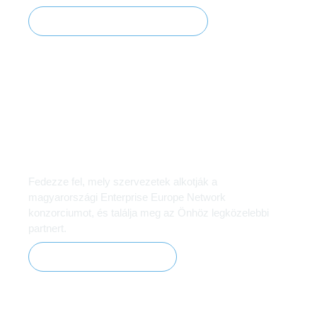
Szolgáltatások megtekintése
Ismerje meg a hazai EEN
hálózatot
Fedezze fel, mely szervezetek alkotják a
magyarországi Enterprise Europe Network
konzorciumot, és találja meg az Önhöz legközelebbi
partnert.
Konzorciumi partnerek