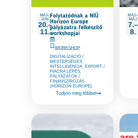
MÁJ–
MÁJ
Folytatódnak a NIÜ
JÚN
MÁJ
Horizon Europe
20.–
7.–
pályázatra felkészítő
11.
8.
workshopjai
WORKSHOP
DIGITALIZÁCIÓ /
MESTERSÉGES
INTELLIGENCIA
,
EXPORT /
PIACRA LÉPÉS
,
PÁLYÁZATOK /
FINANSZÍROZÁS
(HORIZON EUROPE)
Tudjon meg többet