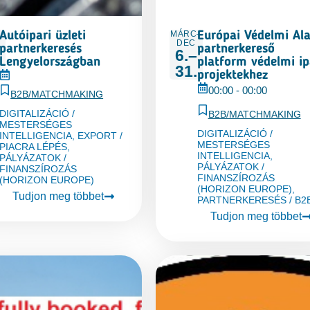
–
MÁRC–
Autóipari üzleti
Európai Védelmi Al
DEC
partnerkeresés
partnerkereső
6.–
Lengyelországban
platform védelmi ip
31.
projektekhez
00:00
-
00:00
B2B/MATCHMAKING
DIGITALIZÁCIÓ /
B2B/MATCHMAKING
MESTERSÉGES
DIGITALIZÁCIÓ /
INTELLIGENCIA
,
EXPORT /
MESTERSÉGES
PIACRA LÉPÉS
,
INTELLIGENCIA
,
PÁLYÁZATOK /
PÁLYÁZATOK /
FINANSZÍROZÁS
FINANSZÍROZÁS
(HORIZON EUROPE)
(HORIZON EUROPE)
,
Tudjon meg többet
PARTNERKERESÉS / B2
Tudjon meg többet