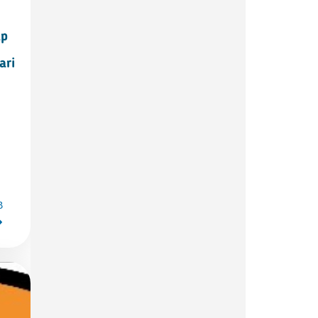
ap
ari
B