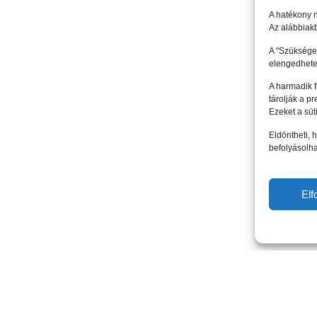
A hatékony 
Az alábbiakb
A "Szükséges
elengedhete
A harmadik 
tárolják a p
Ezeket a süt
Eldöntheti, h
befolyásolha
El