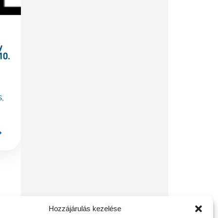
y
10.
S
,
Hozzájárulás kezelése