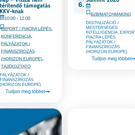
nap – Vissza nem
Summit 2026
6.
térítendő támogatás
KKV-knak
B2B/MATCHMAKING
10:00
-
12:00
DIGITALIZÁCIÓ /
,
MESTERSÉGES
EXPORT / PIACRA LÉPÉS
INTELLIGENCIA
,
EXPORT
,
KONFERENCIA
PIACRA LÉPÉS
,
PÁLYÁZATOK /
PÁLYÁZATOK /
FINANSZÍROZÁS
FINANSZÍROZÁS
(HORIZON EUROPE)
,
Tudjon meg többet
(HORIZON EUROPE)
TÁJÉKOZTATÓ
PÁLYÁZATOK /
FINANSZÍROZÁS
(HORIZON EUROPE)
Tudjon meg többet