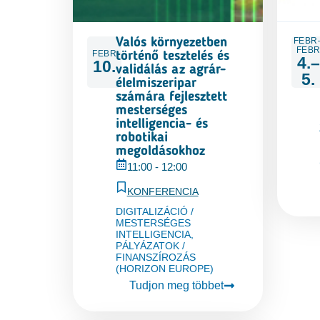
FEBR
Valós környezetben
FEB
FEBR
történő tesztelés és
4.–
10.
validálás az agrár-
5.
élelmiszeripar
számára fejlesztett
mesterséges
intelligencia- és
robotikai
megoldásokhoz
11:00
-
12:00
KONFERENCIA
DIGITALIZÁCIÓ /
MESTERSÉGES
INTELLIGENCIA
,
PÁLYÁZATOK /
FINANSZÍROZÁS
(HORIZON EUROPE)
Tudjon meg többet