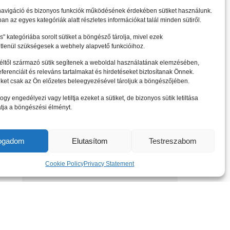
navigáció és bizonyos funkciók működésének érdekében sütiket használunk.
an az egyes kategóriák alatt részletes információkat talál minden sütiről.
" kategóriába sorolt sütiket a böngésző tárolja, mivel ezek
tlenül szükségesek a webhely alapvető funkcióihoz.
féltől származó sütik segítenek a weboldal használatának elemzésében,
referenciáit és releváns tartalmakat és hirdetéseket biztosítanak Önnek.
iket csak az Ön előzetes beleegyezésével tároljuk a böngészőjében.
ogy engedélyezi vagy letiltja ezeket a sütiket, de bizonyos sütik letiltása
tja a böngészési élményt.
fogadom
Elutasítom
Testreszabom
Cookie Policy
Privacy Statement