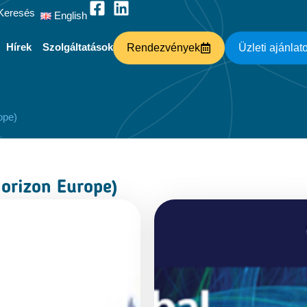
Keresés
English
Hírek
Szolgáltatások
Rendezvények
Üzleti ajánlat
ope)
Horizon Europe)