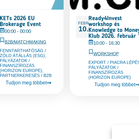
–
KETs 2026 EU
Ready4Invest
R
FEBR
Brokerage Event
workshop és
10.
Knowledge to Mone
00:00
-
00:00
Klub 2026. február 
B2B/MATCHMAKING
10:00
-
16:30
FENNTARTHATÓSÁG /
WORKSHOP
ZÖLD ÁTÁLLÁS (ESG)
,
PÁLYÁZATOK /
EXPORT / PIACRA LÉPÉ
FINANSZÍROZÁS
PÁLYÁZATOK /
(HORIZON EUROPE)
,
FINANSZÍROZÁS
PARTNERKERESÉS / B2B
(HORIZON EUROPE)
Tudjon meg többet
Tudjon meg többet