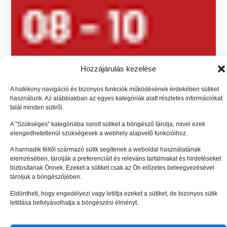
Hozzájárulás kezelése
A hatékony navigáció és bizonyos funkciók működésének érdekében sütiket
használunk. Az alábbiakban az egyes kategóriák alatt részletes információkat
talál minden sütiről.
A "Szükséges" kategóriába sorolt sütiket a böngésző tárolja, mivel ezek
elengedhetetlenül szükségesek a webhely alapvető funkcióihoz.
A harmadik féltől származó sütik segítenek a weboldal használatának
elemzésében, tárolják a preferenciáit és releváns tartalmakat és hirdetéseket
biztosítanak Önnek. Ezeket a sütiket csak az Ön előzetes beleegyezésével
tároljuk a böngészőjében.
Eldöntheti, hogy engedélyezi vagy letiltja ezeket a sütiket, de bizonyos sütik
letiltása befolyásolhatja a böngészési élményt.