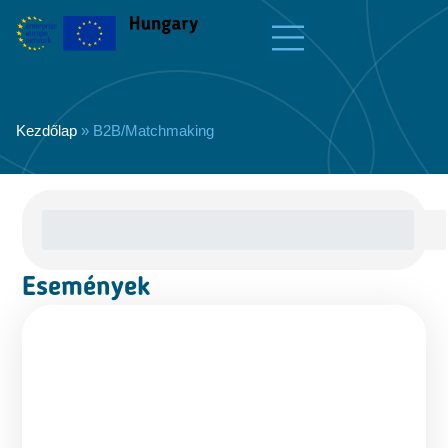
Kezdőlap
»
B2B/Matchmaking
Események