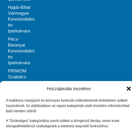
Hajdú-Bihar
Vármegyei
Kereskedelmi
és
Iparkamara
Pécs-
Baranyai
Kereskedelmi
és
Iparkamara
PRIMOM
Szabolcs-
Szatmár-Bereg
Megyei
Hozzájárulás kezelése
Vállalkozásélénkítő
Alapítvány
A hatékony navigáció és bizonyos funkciók működésének érdekében sütiket
használunk. Az alábbiakban az egyes kategóriák alatt részletes információkat
Zala Megyei
talál minden sütiről.
Vállalkozásfejlesztési
Alapítvány
A "Szükséges" kategóriába sorolt sütiket a böngésző tárolja, mivel ezek
Impresszum
Adatkezelési tájékoztató (EU)
elengedhetetlenül szükségesek a webhely alapvető funkcióihoz.