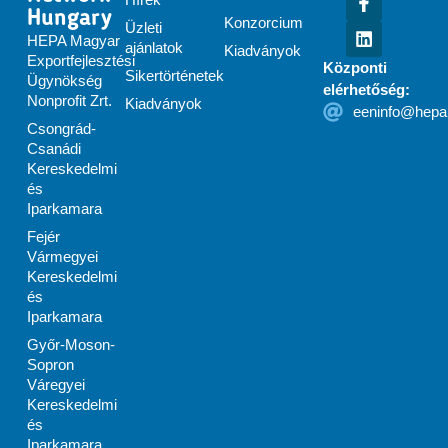
Hungary
Konzorcium
Üzleti
HEPA Magyar
ajánlatok
Kiadványok
Exportfejlesztési
Központi
Sikertörténetek
Ügynökség
elérhetőség:
Nonprofit Zrt.
Kiadványok
eeninfo@hepa
Csongrád-
Csanádi
Kereskedelmi
és
Iparkamara
Fejér
Vármegyei
Kereskedelmi
és
Iparkamara
Győr-Moson-
Sopron
Váregyei
Kereskedelmi
és
Iparkamara