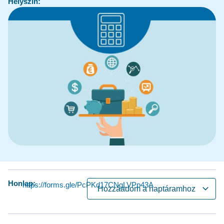
Helyszín:
Honlap:
https://forms.gle/PcPKd17CNgLVPp43A
Hozzáadom a naptáramhoz