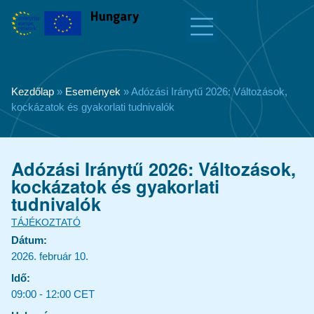
Kezdőlap
»
Események
»
Adózási Iránytű 2026: Változások,
kockázatok és gyakorlati tudnivalók
Adózási Iránytű 2026: Változások,
kockázatok és gyakorlati
tudnivalók
TÁJÉKOZTATÓ
Dátum:
2026. február 10.
Idő:
09:00
-
12:00
CET