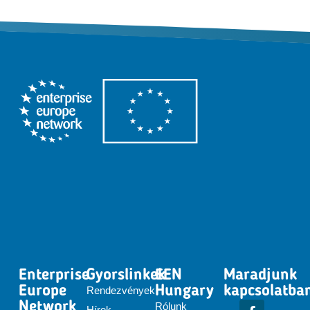
Enterprise
Gyorslinkek
EEN
Maradjunk
Europe
Hungary
kapcsolatba
Rendezvények
Network
Rólunk
Hírek