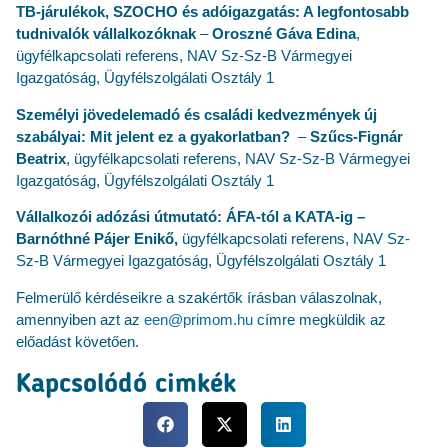
TB‑járulékok, SZOCHO és adóigazgatás: A legfontosabb
tudnivalók vállalkozóknak
–
Oroszné Gáva Edina
,
ügyfélkapcsolati referens, NAV Sz-Sz-B Vármegyei
Igazgatóság, Ügyfélszolgálati Osztály 1
Személyi jövedelemadó és családi kedvezmények új
szabályai: Mit jelent ez a gyakorlatban?
–
Szűcs-Fignár
Beatrix
, ügyfélkapcsolati referens, NAV Sz-Sz-B Vármegyei
Igazgatóság, Ügyfélszolgálati Osztály 1
Vállalkozói adózási útmutató: ÁFA-tól a KATA‑ig –
Barnóthné Pájer Enikő,
ügyfélkapcsolati referens, NAV Sz-
Sz-B Vármegyei Igazgatóság, Ügyfélszolgálati Osztály 1
Felmerülő kérdéseikre a szakértők írásban válaszolnak,
amennyiben azt az
een@primom.hu
címre megküldik az
előadást követően.
Kapcsolódó cimkék