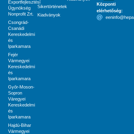
Exportfejlesztési
Központi
Sikertörténetek
Ügynökség
elérhetőség:
Nonprofit Zrt.
Kiadványok
eeninfo@hepa
Csongrád-
Csanádi
Kereskedelmi
és
Iparkamara
Fejér
Vármegyei
Kereskedelmi
és
Iparkamara
Győr-Moson-
Sopron
Váregyei
Kereskedelmi
és
Iparkamara
Hajdú-Bihar
Vármegyei