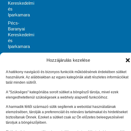
Kereskedelmi
és
Iparkamara
Pécs-
Baranyai
Kereskedelmi
és
Iparkamara
PRIMOM
Hozzájárulás kezelése
Szabolcs-
Szatmár-Bereg
Megyei
A hatékony navigáció és bizonyos funkciók működésének érdekében sütiket
használunk. Az alábbiakban az egyes kategóriák alatt részletes információkat
Vállalkozásélénkítő
talál minden sütiről.
Alapítvány
Zala Megyei
A "Szükséges" kategóriába sorolt sütiket a böngésző tárolja, mivel ezek
elengedhetetlenül szükségesek a webhely alapvető funkcióihoz.
Vállalkozásfejlesztési
Alapítvány
A harmadik féltől származó sütik segítenek a weboldal használatának
Impresszum
Adatkezelési tájékoztató (EU)
elemzésében, tárolják a preferenciáit és releváns tartalmakat és hirdetéseket
Cookie tájékoztató (EU)
biztosítanak Önnek. Ezeket a sütiket csak az Ön előzetes beleegyezésével
© Enterprise Europe Network Hungary 2010 –
2026
. Minden
tároljuk a böngészőjében.
jog fenntartva.