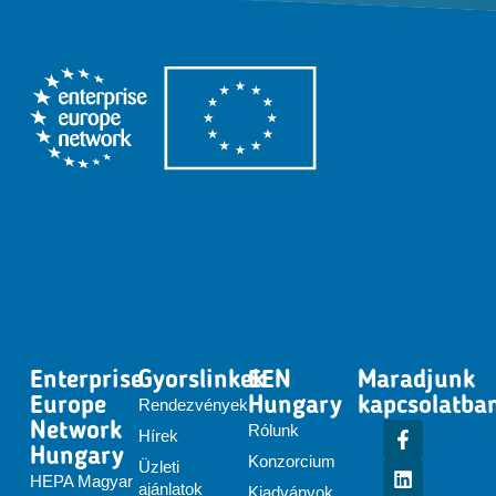
Enterprise
Gyorslinkek
EEN
Maradjunk
Europe
Hungary
kapcsolatba
Rendezvények
Network
Rólunk
Hírek
Hungary
Konzorcium
Üzleti
HEPA Magyar
ajánlatok
Kiadványok