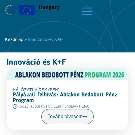
Kezdőlap
»
Innováció és K+F
Innováció és K+F
HÁLÓZATI HÍREK (EEN)
Pályázati felhívás: Ablakon Bedobott Pénz
Program
2026, augusztus 05.
EEN Hungary - HEPA
Tovább olvasom