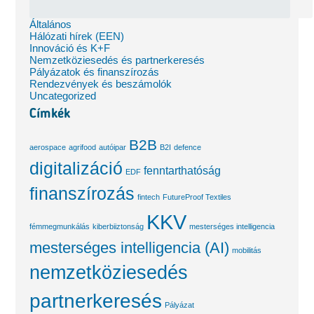
Általános
Hálózati hírek (EEN)
Innováció és K+F
Nemzetköziesedés és partnerkeresés
Pályázatok és finanszírozás
Rendezvények és beszámolók
Uncategorized
Címkék
B2B
aerospace
agrifood
autóipar
B2I
defence
digitalizáció
fenntarthatóság
EDF
finanszírozás
fintech
FutureProof Textiles
KKV
fémmegmunkálás
kiberbiiztonság
mesterséges intelligencia
mesterséges intelligencia (AI)
mobilitás
nemzetköziesedés
partnerkeresés
Pályázat