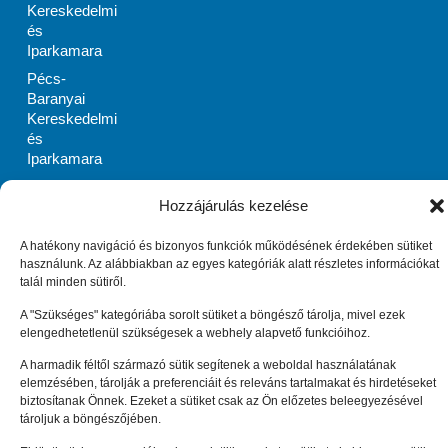
Kereskedelmi
és
Iparkamara
Pécs-
Baranyai
Kereskedelmi
és
Iparkamara
PRIMOM
Hozzájárulás kezelése
Szabolcs-
Szatmár-Bereg
Megyei
A hatékony navigáció és bizonyos funkciók működésének érdekében sütiket
használunk. Az alábbiakban az egyes kategóriák alatt részletes információkat
Vállalkozásélénkítő
talál minden sütiről.
Alapítvány
Zala Megyei
A "Szükséges" kategóriába sorolt sütiket a böngésző tárolja, mivel ezek
elengedhetetlenül szükségesek a webhely alapvető funkcióihoz.
Vállalkozásfejlesztési
Alapítvány
A harmadik féltől származó sütik segítenek a weboldal használatának
Impresszum
Adatkezelési tájékoztató (EU)
elemzésében, tárolják a preferenciáit és releváns tartalmakat és hirdetéseket
Cookie tájékoztató (EU)
biztosítanak Önnek. Ezeket a sütiket csak az Ön előzetes beleegyezésével
© Enterprise Europe Network Hungary 2010 –
2026
. Minden
tároljuk a böngészőjében.
jog fenntartva.