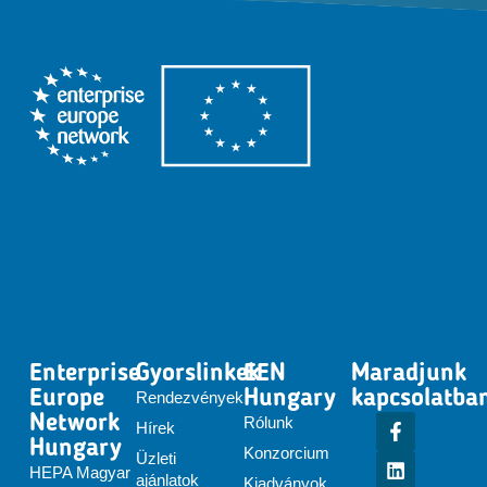
Enterprise
Gyorslinkek
EEN
Maradjunk
Europe
Hungary
kapcsolatba
Rendezvények
Network
Rólunk
Hírek
Hungary
Konzorcium
Üzleti
HEPA Magyar
ajánlatok
Kiadványok