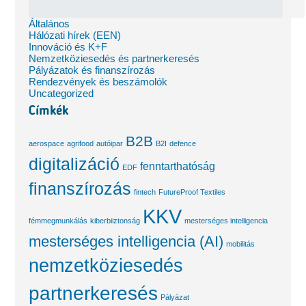
Általános
Hálózati hírek (EEN)
Innováció és K+F
Nemzetköziesedés és partnerkeresés
Pályázatok és finanszírozás
Rendezvények és beszámolók
Uncategorized
Címkék
B2B
aerospace
agrifood
autóipar
B2I
defence
digitalizáció
fenntarthatóság
EDF
finanszírozás
fintech
FutureProof Textiles
KKV
fémmegmunkálás
kiberbiiztonság
mesterséges intelligencia
mesterséges intelligencia (AI)
mobilitás
nemzetköziesedés
partnerkeresés
Pályázat