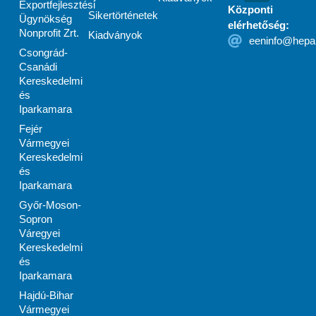
Exportfejlesztési
Központi
Sikertörténetek
Ügynökség
elérhetőség:
Nonprofit Zrt.
Kiadványok
eeninfo@hepa
Csongrád-
Csanádi
Kereskedelmi
és
Iparkamara
Fejér
Vármegyei
Kereskedelmi
és
Iparkamara
Győr-Moson-
Sopron
Váregyei
Kereskedelmi
és
Iparkamara
Hajdú-Bihar
Vármegyei