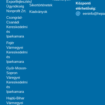
Exportfejlesztési
Központi
Sikertörténetek
Ügynökség
elérhetőség:
Nonprofit Zrt.
Kiadványok
eeninfo@hepa
Csongrád-
Csanádi
Kereskedelmi
és
Iparkamara
Fejér
Vármegyei
Kereskedelmi
és
Iparkamara
Győr-Moson-
Sopron
Váregyei
Kereskedelmi
és
Iparkamara
Hajdú-Bihar
Vármegyei