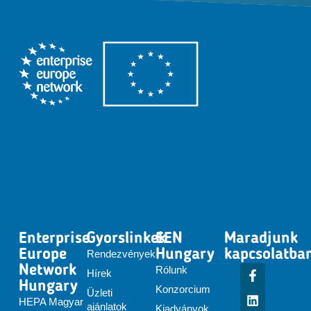
Enterprise
Gyorslinkek
EEN
Maradjunk
Europe
Hungary
kapcsolatba
Rendezvények
Network
Rólunk
Hírek
Hungary
Konzorcium
Üzleti
HEPA Magyar
ajánlatok
Kiadványok