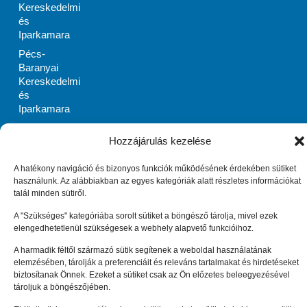
Kereskedelmi
és
Iparkamara
Pécs-
Baranyai
Kereskedelmi
és
Iparkamara
PRIMOM
Hozzájárulás kezelése
Szabolcs-
Szatmár-Bereg
Megyei
A hatékony navigáció és bizonyos funkciók működésének érdekében sütiket
használunk. Az alábbiakban az egyes kategóriák alatt részletes információkat
Vállalkozásélénkítő
talál minden sütiről.
Alapítvány
Zala Megyei
A "Szükséges" kategóriába sorolt sütiket a böngésző tárolja, mivel ezek
elengedhetetlenül szükségesek a webhely alapvető funkcióihoz.
Vállalkozásfejlesztési
Alapítvány
A harmadik féltől származó sütik segítenek a weboldal használatának
Impresszum
Adatkezelési tájékoztató (EU)
elemzésében, tárolják a preferenciáit és releváns tartalmakat és hirdetéseket
Cookie tájékoztató (EU)
biztosítanak Önnek. Ezeket a sütiket csak az Ön előzetes beleegyezésével
© Enterprise Europe Network Hungary 2010 –
2026
. Minden
tároljuk a böngészőjében.
jog fenntartva.