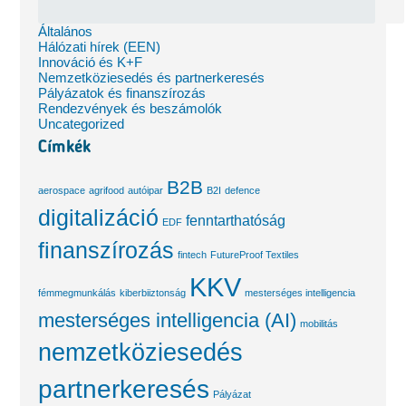
Általános
Hálózati hírek (EEN)
Innováció és K+F
Nemzetköziesedés és partnerkeresés
Pályázatok és finanszírozás
Rendezvények és beszámolók
Uncategorized
Címkék
B2B
aerospace
agrifood
autóipar
B2I
defence
digitalizáció
fenntarthatóság
EDF
finanszírozás
fintech
FutureProof Textiles
KKV
fémmegmunkálás
kiberbiiztonság
mesterséges intelligencia
mesterséges intelligencia (AI)
mobilitás
nemzetköziesedés
partnerkeresés
Pályázat