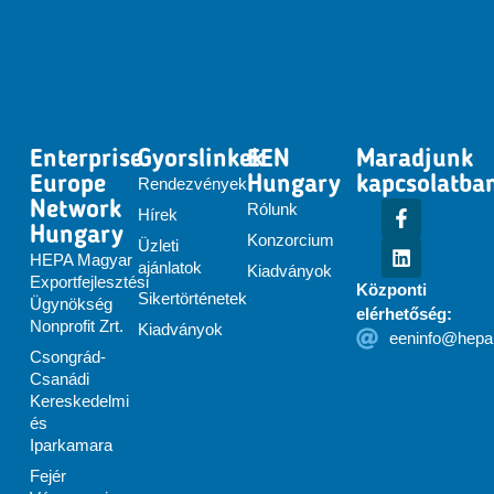
Enterprise
Gyorslinkek
EEN
Maradjunk
Europe
Hungary
kapcsolatba
Rendezvények
Network
Rólunk
Hírek
Hungary
Konzorcium
Üzleti
HEPA Magyar
ajánlatok
Kiadványok
Exportfejlesztési
Központi
Sikertörténetek
Ügynökség
elérhetőség:
Nonprofit Zrt.
Kiadványok
eeninfo@hepa
Csongrád-
Csanádi
Kereskedelmi
és
Iparkamara
Fejér