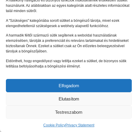
A hatékony navigáció és bizonyos funkciók működésének érdekében sütiket
Szabolcs-
használunk. Az alábbiakban az egyes kategóriák alatt részletes információkat
Szatmár-Bereg
talál minden sütiről.
Megyei
Vállalkozásélénkítő
A "Szükséges" kategóriába sorolt sütiket a böngésző tárolja, mivel ezek
Alapítvány
elengedhetetlenül szükségesek a webhely alapvető funkcióihoz.
Zala Megyei
A harmadik féltől származó sütik segítenek a weboldal használatának
Vállalkozásfejlesztési
elemzésében, tárolják a preferenciáit és releváns tartalmakat és hirdetéseket
Alapítvány
biztosítanak Önnek. Ezeket a sütiket csak az Ön előzetes beleegyezésével
Impresszum
Adatkezelési tájékoztató (EU)
tároljuk a böngészőjében.
Cookie tájékoztató (EU)
Eldöntheti, hogy engedélyezi vagy letiltja ezeket a sütiket, de bizonyos sütik
© Enterprise Europe Network Hungary 2010 –
2026
. Minden
letiltása befolyásolhatja a böngészési élményt.
jog fenntartva.
Elfogadom
Elutasítom
Testreszabom
Cookie Policy
Privacy Statement